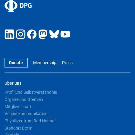
Donate
Membership
Press
Über uns
Profil und Selbstverständnis
Organe und Gremien
Mitgliedschaft
Vereinskommunikation
Physikzentrum Bad Honnef
Standort Berlin