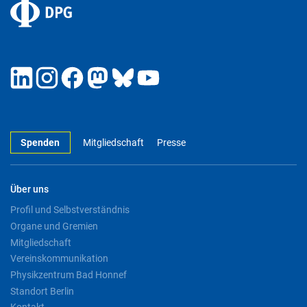
Spenden
Mitgliedschaft
Presse
Über uns
Profil und Selbstverständnis
Organe und Gremien
Mitgliedschaft
Vereinskommunikation
Physikzentrum Bad Honnef
Standort Berlin