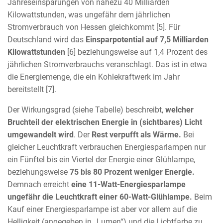
Jahreseinsparungen von nahezu 40 Milliarden
Kilowattstunden, was ungefähr dem jährlichen
Stromverbrauch von Hessen gleichkommt [5]. Für
Deutschland wird das
Einsparpotential auf 7,5 Milliarden
Kilowattstunden
[6] beziehungsweise auf 1,4 Prozent des
jährlichen Stromverbrauchs veranschlagt. Das ist in etwa
die Energiemenge, die ein Kohlekraftwerk im Jahr
bereitstellt [7].
Der Wirkungsgrad (siehe Tabelle) beschreibt,
welcher
Bruchteil der elektrischen Energie in (sichtbares) Licht
umgewandelt wird
. Der
Rest verpufft als Wärme.
Bei
gleicher Leuchtkraft verbrauchen Energiesparlampen nur
ein Fünftel bis ein Viertel der Energie einer Glühlampe,
beziehungsweise
75 bis 80 Prozent weniger Energie.
Demnach erreicht
eine 11-Watt-Energiesparlampe
ungefähr die Leuchtkraft einer 60-Watt-Glühlampe.
Beim
Kauf einer Energiesparlampe ist aber vor allem auf die
Helligkeit (angegeben in „Lumen“) und die Lichtfarbe zu