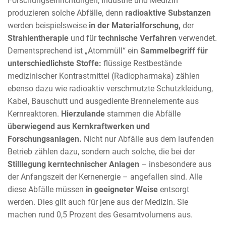
Forschungseinrichtungen, Industrie und Medizin
produzieren solche Abfälle, denn
radioaktive Substanzen
werden beispielsweise
in der Materialforschung,
der
Strahlentherapie
und für
technische Verfahren
verwendet.
Dementsprechend ist „Atommüll“ ein
Sammelbegriff für
unterschiedlichste Stoffe:
flüssige Restbestände
medizinischer Kontrastmittel (Radiopharmaka) zählen
ebenso dazu wie radioaktiv verschmutzte Schutzkleidung,
Kabel, Bauschutt und ausgediente Brennelemente aus
Kernreaktoren.
Hierzulande
stammen die Abfälle
überwiegend aus Kernkraftwerken und
Forschungsanlagen.
Nicht nur Abfälle aus dem laufenden
Betrieb zählen dazu, sondern auch solche, die bei der
Stilllegung kerntechnischer Anlagen
– insbesondere aus
der Anfangszeit der Kernenergie – angefallen sind. Alle
diese Abfälle müssen
in geeigneter Weise
entsorgt
werden. Dies gilt auch für jene aus der Medizin. Sie
machen rund 0,5 Prozent des Gesamtvolumens aus.