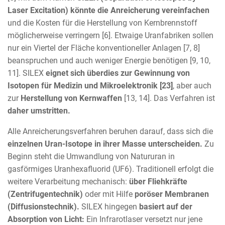
Laser Excitation) könnte die Anreicherung vereinfachen
und die Kosten für die Herstellung von Kernbrennstoff
möglicherweise verringern [6]. Etwaige Uranfabriken sollen
nur ein Viertel der Fläche konventioneller Anlagen [7, 8]
beanspruchen und auch weniger Energie benötigen [9, 10,
11]. SILEX
eignet sich überdies zur Gewinnung von
Isotopen für Medizin und Mikroelektronik [23]
, aber auch
zur
Herstellung von Kernwaffen
[13, 14]. Das Verfahren ist
daher umstritten.
Alle Anreicherungsverfahren beruhen darauf, dass sich die
einzelnen Uran-Isotope in ihrer Masse unterscheiden.
Zu
Beginn steht die Umwandlung von Natururan in
gasförmiges Uranhexafluorid (UF6). Traditionell erfolgt die
weitere Verarbeitung mechanisch:
über Fliehkräfte
(Zentrifugentechnik)
oder mit Hilfe
poröser Membranen
(Diffusionstechnik).
SILEX hingegen
basiert auf der
Absorption von Licht:
Ein Infrarotlaser versetzt nur jene