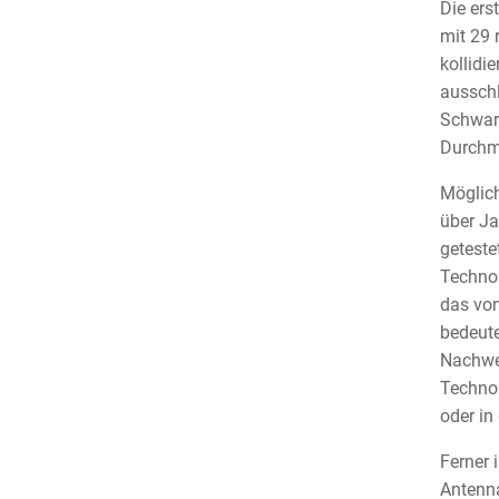
Die ers
mit 29 
kollidi
ausschl
Schwarz
Durchm
Möglich
über Ja
geteste
Technol
das von
bedeute
Nachwei
Technol
oder in
Ferner 
Antenna