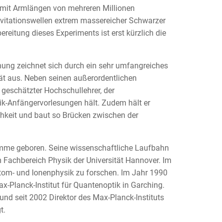
r mit Armlängen von mehreren Millionen
avitationswellen extrem massereicher Schwarzer
ereitung dieses Experiments ist erst kürzlich die
hung zeichnet sich durch ein sehr umfangreiches
ät aus. Neben seinen außerordentlichen
geschätzter Hochschullehrer, der
ik-Anfängervorlesungen hält. Zudem hält er
ichkeit und baut so Brücken zwischen der
mme geboren. Seine wissenschaftliche Laufbahn
 Fachbereich Physik der Universität Hannover. Im
Atom- und Ionenphysik zu forschen. Im Jahr 1990
x-Planck-Institut für Quantenoptik in Garching.
und seit 2002 Direktor des Max-Planck-Instituts
t.