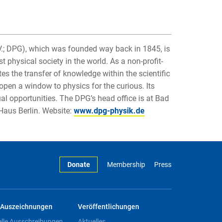
V.; DPG), which was founded way back in 1845, is
 physical society in the world. As a non-profit-
 the transfer of knowledge within the scientific
pen a window to physics for the curious. Its
al opportunities. The DPG’s head office is at Bad
-Haus Berlin. Website:
www.dpg-physik.de
Donate
Membership
Press
Auszeichnungen
Veröffentlichungen
elle Ausschreibungen
Aktuelles