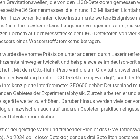
ten Gravitationswellen, die von den LIGO-Detektoren gemesse
respektive 36 Sonnenmassen, die in rund 1,3 Milliarden Lichtjah
erten. Inzwischen konnten diese Instrumente weitere Ereignisse n
ießlich durch extrem kleine Längenänderungen im Raum, die sel
en Löchern auf der Messstrecke der LIGO-Detektoren von vier K
essers eines Wasserstoffatomkerns betragen.
 wurde die enorme Präzision unter anderem durch Laserinterf
hrzehnte hinweg entwickelt und beispielsweise im deutsch-brit
t hat. „Mit dem Otto-Hahn-Preis wird die am Gravitationswellen-
ogieentwicklung für die LIGO-Detektoren gewürdigt“, sagt der Pre
 ihm konzipierte Interferometer GEO600 gehört Deutschland mit 
nden Gebietes der Experimentalphysik. Zurzeit arbeiten er und s
sgeräte weiter zu erhöhen. Darüber hinaus werden viele der 
ogien inzwischen auch auf anderen Gebieten praktisch eingeset
 der Datenkommunikation.
ist er der geistige Vater und treibender Pionier des Gravitations
). Ab 2034 soll dieser Detektor, der aus drei Satelliten bestehen