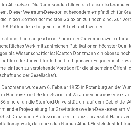
t im All kreisen. Die Raumsonden bilden ein Laserinterferomete
ern. Dieser Weltraum-Detektor ist besonders empfindlich für Gr
 die in den Zentren der meisten Galaxien zu finden sind. Zur Vorb
ISA Pathfinder erfolgreich ins All gebracht worden.
ernational hoch angesehene Pionier der Gravitationswellenforsc
chaftliches Werk mit zahlreichen Publikationen höchster Qualit
gen als Wissenschaftler ist Karsten Danzmann ein ebenso hoch 
chaftlich die Jugend fördert und mit grossem Engagement Phys
che, einfach zu verstehende Vorträge für die allgemeine Öffentl
chaft und der Gesellschaft.
n Danzmann wurde am 6. Februar 1955 in Rotenburg an der Wü
in Hannover und Berlin. Schon mit 25 Jahren promovierte er am
86 ging er an die Stanford-Universität, um auf dem Gebiet der 
m er die Projektleitung für Gravitationswellen-Detektoren am Ma
93 ist Danzmann Professor an der Leibniz-Universität Hannover 
vitationsphysik, das auch den Namen Albert-Einstein-Institut träg