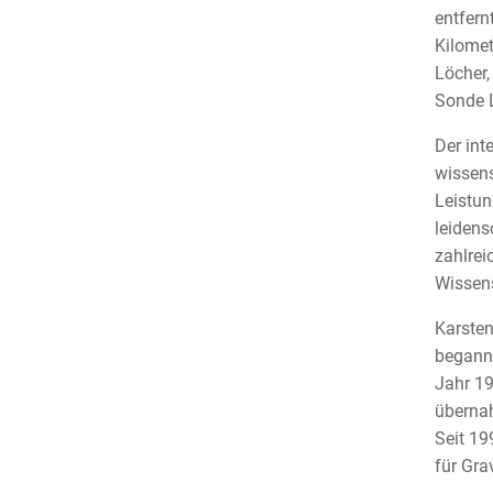
entfern
Kilomet
Löcher,
Sonde L
Der int
wissens
Leistun
leidens
zahlrei
Wissens
Karste
begann 
Jahr 19
übernah
Seit 19
für Gra