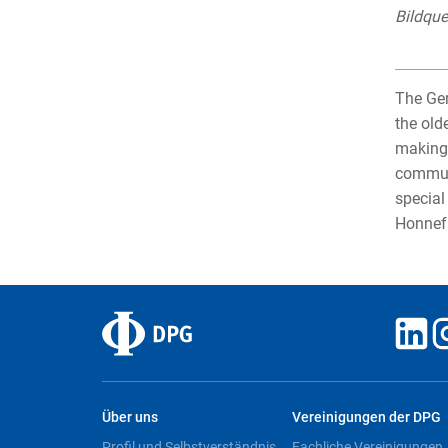
Bildque
The Ger
the old
making 
communi
special
Honnef 
Über uns
Vereinigungen der DPG
Profil und Selbstverständnis
Fachliche Vereinigungen