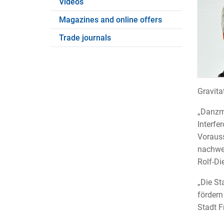
Videos
Magazines and online offers
Trade journals
Gravita
„Danzma
Interfe
Vorauss
nachwei
Rolf-Di
„Die St
fördern
Stadt F