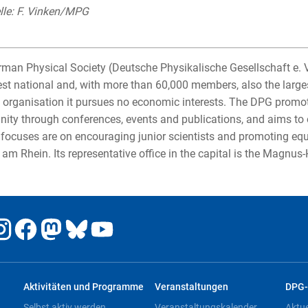
lle: F. Vinken/MPG
man Physical Society (Deutsche Physikalische Gesellschaft e. 
est national and, with more than 60,000 members, also the largest
organisation it pursues no economic interests. The DPG promotes
ty through conferences, events and publications, and aims to o
 focuses are on encouraging junior scientists and promoting equ
am Rhein. Its representative office in the capital is the Magnus
Aktivitäten und Programme
Veranstaltungen
DPG-
Selbst aktiv werden
Veranstaltungskalender
Aktu