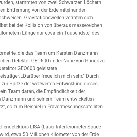
n wurden, stammten von zwei Schwarzen Löchern
ren Entfernung von der Erde miteinander
achweisen. Gravitationswellen verraten sich
bst bei der Kollision von überaus massereichen
ilometern Länge nur etwa ein Tausendstel des
erometrie, die das Team um Karsten Danzmann
ischen Detektor GEO600 in der Nähe von Hannover
Detektor GEO600 geleistete
isträger. „Darüber freue ich mich sehr.“ Durch
zur Spitze der weltweiten Entwicklung dieses
ein Team daran, die Empfindlichkeit der
von Danzmann und seinem Team entwickelten
zt, so zum Beispiel in Erdvermessungssatelliten
wellendetektors LISA (Laser Interferometer Space
 wird, etwa 50 Millionen Kilometer von der Erde