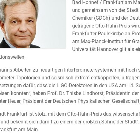
Bad Honnef / Frankfurt am Main
und gemeinsam von der Stadt F
Chemiker (GDCh) und der Deut
getragene Otto-Hahn-Preis wir
Frankfurter Paulskirche an Pro
am Max-Planck-Institut für Gra
Universität Hannover gilt als 
tionswellen.
nns Arbeiten zu neuartigen Interferometersystemen mit hoch st
rometer-Topologien und seismisch extrem entkoppelten, ultrage
etzungen dafür, dass die LIGO-Detektoren in den USA am 14. Se
sen konnten“, heben Prof. Dr. Thisbe Lindhorst, Präsidentin der
eter Heuer, Präsident der Deutschen Physikalischen Gesellschaft,
adt Frankfurt ist stolz, mit dem Otto-Hahn-Preis das wissensch
 und bekennt sich damit zu einem der größten Söhne der Stadt“,
rankfurt am Main.