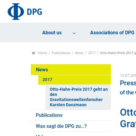
About us
Associations of DPG
Home
Publications
News
2017
Otto-Hahn-Preis 2017 g
News
13.07.20
2017
Pres
Otto-Hahn-Preis 2017 geht an
of the
den
Gravitationswellenforscher
Karsten Danzmann
Ott
Publications
Gra
Was sagt die DPG zu...?