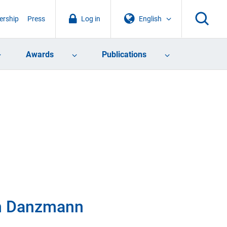
rship
Press
Log in
English
Awards
Publications
en Danzmann