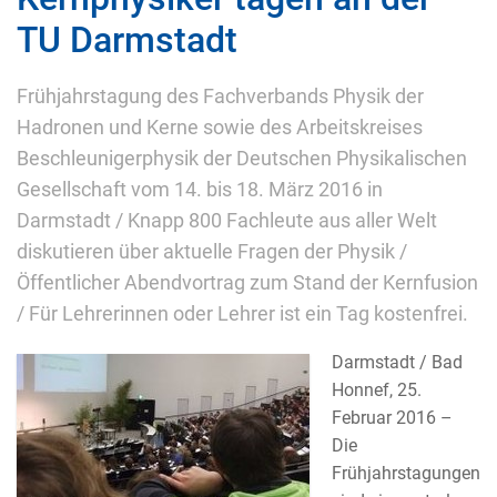
TU Darmstadt
Frühjahrstagung des Fachverbands Physik der
Hadronen und Kerne sowie des Arbeitskreises
Beschleunigerphysik der Deutschen Physikalischen
Gesellschaft vom 14. bis 18. März 2016 in
Darmstadt / Knapp 800 Fachleute aus aller Welt
diskutieren über aktuelle Fragen der Physik /
Öffentlicher Abendvortrag zum Stand der Kernfusion
/ Für Lehrerinnen oder Lehrer ist ein Tag kostenfrei.
Darmstadt / Bad
Honnef, 25.
Februar 2016 –
Die
Frühjahrstagungen