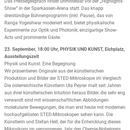
Das Pressegespräch findet unmittelbar vor der „Highlights-
Show“ in der Sparkassen-Arena statt. Das knapp
dreistündige Bühnenprogramm (inkl. Pause), das von
Ranga Yogeshwar moderiert wird, bietet physikalische
Experimente zur Optik und Photonik, einzigartige Show-
Acts und prominente Gäste.
23. September, 18:00 Uhr, PHYSIK UND KUNST, Eichplatz,
Ausstellungszelt
Physik und Kunst: Eine Begegnung
Wir präsentieren Originale aus der künstlerischen
Produktion und Bilder der STED-Mikroskopie im Vergleich
Die österreichische Künstlerin Uta Peyrer malt seit Jahren
aus ihrer künstlerischen Intuition heraus Bilder, die sehr eng
verwandt sind mit wissenschaftlichen Abbildungen
molekularer Bewegungen, die man erst heute mit modernen
hochaufgelösten STED-Mikroskopen sehen kann. Die
Künstlerin und Stefan Hell, der für die Entwicklung dieses
Mikroskops im vergangenen Jahr den Chemie-Nobelpreis