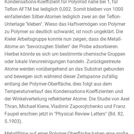
Kondensations-Koeffizient für Polyimid nahe bei 1, für
Teflon AFTM bei lediglich 0,002. Somit bleiben von 1000
einfallenden Silber-Atomen lediglich zwei an der Teflon-
Unterlage "kleben". Wieso das Haftvermögen von Polymer
zu Polymer so deutlich schwankt, ist noch ungeklärt. Die
Kieler Arbeitsgruppe konnte nun zeigen, dass die Metall-
Atome an "bevorzugten Stellen" der Probe adsorbieren.
Hierbei könnte es sich um bestimmte chemische Gruppen
oder lokale Verunreinigungen handeln. Zurückgestreute
Atome werden vorübergehend an das Substrat gebunden
und bewegen sich während dieser Zeitspanne zufällig
entlang der Polymer-Oberfläche, dies folgt aus dem
Temperaturverlauf des Kondensations-Koeffizienten und
der Winkelverteilung reflektierter Atome. Die Studie von Axel
Thran, Michael Kiene, Vladimir Zaporojtchenko und Franz
Faupel erschien jetzt in "Physical Review Letters" (Bd. 82,
S.1903).
Metallfilme auf einer Polymer-Oberfläche haben eine große