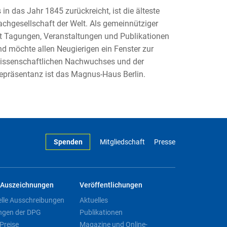
in das Jahr 1845 zurückreicht, ist die älteste
achgesellschaft der Welt. Als gemeinnütziger
 mit Tagungen, Veranstaltungen und Publikationen
d möchte allen Neugierigen ein Fenster zur
wissenschaftlichen Nachwuchses und der
epräsentanz ist das Magnus-Haus Berlin.
Spenden
Mitgliedschaft
Presse
Auszeichnungen
Veröffentlichungen
elle Ausschreibungen
Aktuelles
ngen der DPG
Publikationen
Preise
Magazine und Online-