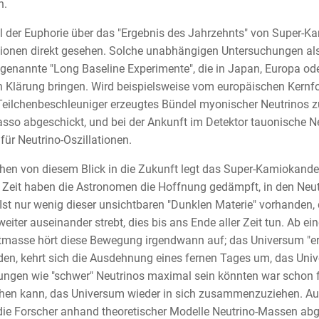
n.
ll der Euphorie über das "Ergebnis des Jahrzehnts" von Super-K
tionen direkt gesehen. Solche unabhängigen Untersuchungen als
genannte "Long Baseline Experimente", die in Japan, Europa ode
 Klärung bringen. Wird beispielsweise vom europäischen Kernfo
eilchenbeschleuniger erzeugtes Bündel myonischer Neutrinos z
sso abgeschickt, und bei der Ankunft im Detektor tauonische Ne
für Neutrino-Oszillationen.
en von diesem Blick in die Zukunft legt das Super-Kamiokande
 Zeit haben die Astronomen die Hoffnung gedämpft, in den Neut
 Ist nur wenig dieser unsichtbaren "Dunklen Materie" vorhanden,
eiter auseinander strebt, dies bis ans Ende aller Zeit tun. Ab
asse hört diese Bewegung irgendwann auf; das Universum "erst
en, kehrt sich die Ausdehnung eines fernen Tages um, das Uni
ngen wie "schwer" Neutrinos maximal sein könnten war schon f
hen kann, das Universum wieder in sich zusammenzuziehen. Au
ie Forscher anhand theoretischer Modelle Neutrino-Massen abge