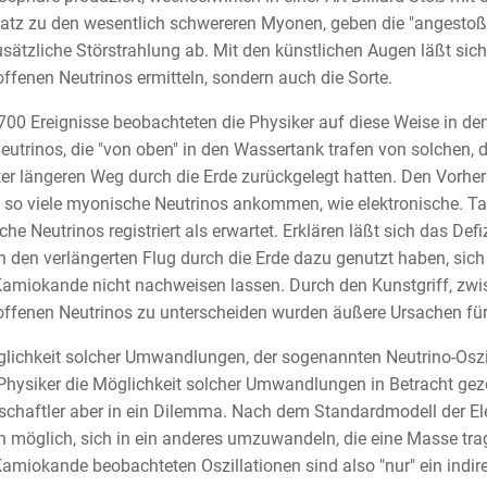
tz zu den wesentlich schwereren Myonen, geben die "angestoß
sätzliche Störstrahlung ab. Mit den künstlichen Augen läßt sich
offenen Neutrinos ermitteln, sondern auch die Sorte.
00 Ereignisse beobachteten die Physiker auf diese Weise in de
eutrinos, die "von oben" in den Wassertank trafen von solchen,
er längeren Weg durch die Erde zurückgelegt hatten. Den Vorher
 so viele myonische Neutrinos ankommen, wie elektronische. Ta
he Neutrinos registriert als erwartet. Erklären läßt sich das Def
n den verlängerten Flug durch die Erde dazu genutzt haben, sic
amiokande nicht nachweisen lassen. Durch den Kunstgriff, zwi
offenen Neutrinos zu unterscheiden wurden äußere Ursachen fü
lichkeit solcher Umwandlungen, der sogenannten Neutrino-Oszil
Physiker die Möglichkeit solcher Umwandlungen in Betracht gezo
chaftler aber in ein Dilemma. Nach dem Standardmodell der Ele
n möglich, sich in ein anderes umzuwandeln, die eine Masse tra
amiokande beobachteten Oszillationen sind also "nur" ein indir