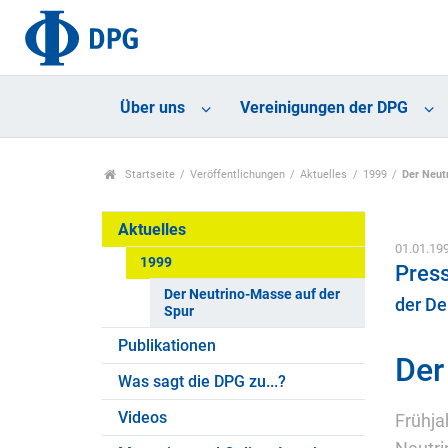
Über uns
Vereinigungen der DPG
Startseite
Veröffentlichungen
Aktuelles
1999
Der Neut
Aktuelles
01.01.19
1999
Press
Der Neutrino-Masse auf der
der De
Spur
Publikationen
Der
Was sagt die DPG zu...?
Videos
Frühja