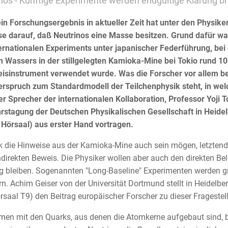
nos - Künftige Experimente werden endgültige Klärung b
n Forschungsergebnis in aktueller Zeit hat unter den Physiker
e darauf, daß Neutrinos eine Masse besitzen. Grund dafür wa
ernationalen Experiments unter japanischer Federführung, bei 
n Wassers in der stillgelegten Kamioka-Mine bei Tokio rund 10
sinstrument verwendet wurde. Was die Forscher vor allem besc
erspruch zum Standardmodell der Teilchenphysik steht, in w
er Sprecher der internationalen Kollaboration, Professor Yoji 
rstagung der Deutschen Physikalischen Gesellschaft in Heidel
Hörsaal) aus erster Hand vortragen.
k die Hinweise aus der Kamioka-Mine auch sein mögen, letztendli
ndirekten Beweis. Die Physiker wollen aber auch den direkten Be
g bleiben. Sogenannten "Long-Baseline" Experimenten werden g
ern. Achim Geiser von der Universität Dortmund stellt in Heidelbe
rsaal T9) den Beitrag europäischer Forscher zu dieser Fragestell
n mit den Quarks, aus denen die Atomkerne aufgebaut sind, b