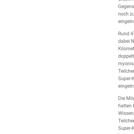
Gegensa
noch zu
eingetr
Rund 47
dabei N
Kilomet
doppelt
myonisc
Teilche
Super-K
eingetr
Die Mög
hatten 
Wissens
Teilche
Super-K