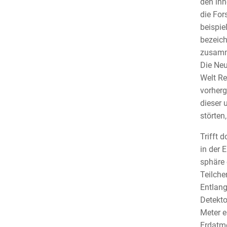
den ihn
die For
beispie
bezeich
zusamme
Die Neu
Welt Re
vorherg
dieser 
störten
Trifft 
in der 
sphäre 
Teilche
Entlang
Detekto
Meter e
Erdatmo