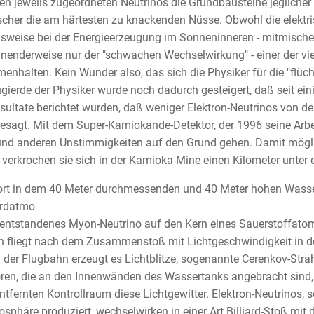
en jeweils zugeordneten Neutrinos die Grundbausteine jeglicher M
scher die am härtesten zu knackenden Nüsse. Obwohl die elektris
lsweise bei der Energieerzeugung im Sonneninneren - mitmischen, 
nenderweise nur der "schwachen Wechselwirkung" - einer der vie
nhalten. Kein Wunder also, das sich die Physiker für die "flücht
gierde der Physiker wurde noch dadurch gesteigert, daß seit ei
sultate berichtet wurden, daß weniger Elektron-Neutrinos von der
esagt. Mit dem Super-Kamiokande-Detektor, der 1996 seine Arbe
und anderen Unstimmigkeiten auf den Grund gehen. Damit mögli
, verkrochen sie sich in der Kamioka-Mine einen Kilometer unter d
dort in dem 40 Meter durchmessenden und 40 Meter hohen Wass
Erdatmo
entstandenes Myon-Neutrino auf den Kern eines Sauerstoffatom
n fliegt nach dem Zusammenstoß mit Lichtgeschwindigkeit in der
 der Flugbahn erzeugt es Lichtblitze, sogenannte Cerenkov-Stra
ren, die an den Innenwänden des Wassertanks angebracht sind, 
ntfernten Kontrollraum diese Lichtgewitter. Elektron-Neutrinos, s
sphäre produziert, wechselwirken in einer Art Billiard-Stoß mit