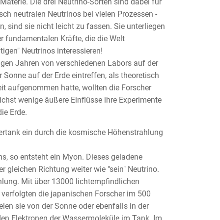
aterie. Die drei Neutrino-Sorten sind dabei für
ch neutralen Neutrinos bei vielen Prozessen -
sind sie nicht leicht zu fassen. Sie unterliegen
r fundamentalen Kräfte, die die Welt
igen" Neutrinos interessieren!
nigen Jahren von verschiedenen Labors auf der
 Sonne auf der Erde eintreffen, als theoretisch
it aufgenommen hatte, wollten die Forscher
chst wenige äußere Einflüsse ihre Experimente
ie Erde.
ertank ein durch die kosmische Höhenstrahlung
s, so entsteht ein Myon. Dieses geladene
 gleichen Richtung weiter wie "sein" Neutrino.
hlung. Mit über 13000 lichtempfindlichen
verfolgten die japanischen Forscher im 500
eien sie von der Sonne oder ebenfalls in der
 den Elektronen der Wassermoleküle im Tank. Im