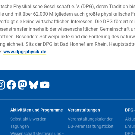
tsche Physikalische Gesellschaft e. V. (DPG), deren Tradition bis 
le und mit über 62.000 Mitgliedern auch größte physikalische F
verfolgt sie keine wirtschaftlichen Interessen. Die DPG fördert
senstransfer innerhalb der wissenschaftlichen Gemeinschaft un
öffnen. Besondere Schwerpunkte sind die Förderung des natur
gleichheit. Sitz der DPG ist Bad Honnef am Rhein. Hauptstadtr
e:
www.dpg-physik.de
Aktivitäten und Programme
Veranstaltungen
DPG-
Selbst aktiv werden
Veranstaltungskalender
Aktu
Tagungen
DB-Veranstaltungsticket
Ehru
Wissenschaftsfestivals und -
DPG-