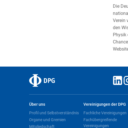
Die Deu
nationa
Verein 
den Wis
Physik 
Chancen
Websit
Über uns
Vereinigungen der DPG
Profil und Selbstverständnis
Fachliche Vereinigungen
Organe und Gremien
Fachübergreifende
Vereinigungen
Mitgliedschaft