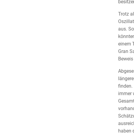
besitze
Trotz a
Oszilla
aus. So
könnten
einem T
Gran Sa
Beweis 
Abgeseh
längere
finden.
immer w
Gesamtm
vorhand
Schätzu
ausreic
haben d