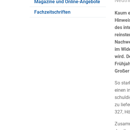
Neutri
Magazine und Online-Angebote
Fachzeitschriften
Kaum ei
Hinweis
des int
reinste
Nachwei
im Wid
wird. D
Frühjah
Großer 
So star
einen i
schuldi
zu lief
327, Hö
Zusamme