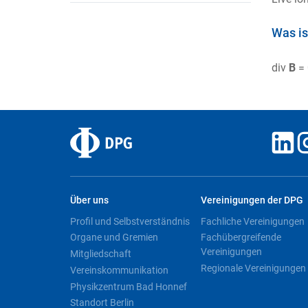
Was is
div
B
= 
Über uns
Vereinigungen der DPG
Profil und Selbstverständnis
Fachliche Vereinigungen
Organe und Gremien
Fachübergreifende
Vereinigungen
Mitgliedschaft
Regionale Vereinigungen
Vereinskommunikation
Physikzentrum Bad Honnef
Standort Berlin