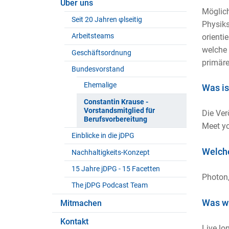
Über uns
Möglich
Seit 20 Jahren φlseitig
Physiks
Arbeitsteams
orienti
welche 
Geschäftsordnung
primäre
Bundesvorstand
Ehemalige
Was is
Constantin Krause -
Vorstandsmitglied für
Die Ver
Berufsvorbereitung
Meet yo
Einblicke in die jDPG
Welche
Nachhaltigkeits-Konzept
15 Jahre jDPG - 15 Facetten
Photon,
The jDPG Podcast Team
Was wü
Mitmachen
Kontakt
Live lo