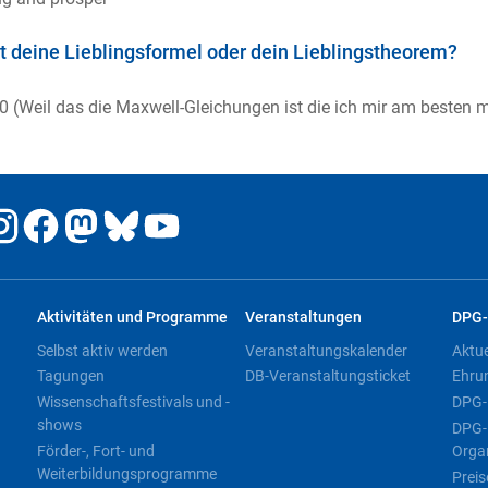
t deine Lieblingsformel oder dein Lieblingstheorem?
0 (Weil das die Maxwell-Gleichungen ist die ich mir am besten 
Aktivitäten und Programme
Veranstaltungen
DPG-
Selbst aktiv werden
Veranstaltungskalender
Aktu
Tagungen
DB-Veranstaltungsticket
Ehru
Wissenschaftsfestivals und -
DPG-
shows
DPG-
Förder-, Fort- und
Orga
Weiterbildungsprogramme
Preis