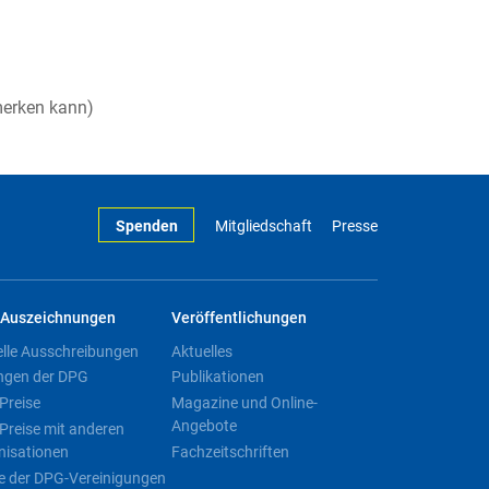
merken kann)
Spenden
Mitgliedschaft
Presse
Auszeichnungen
Veröffentlichungen
elle Ausschreibungen
Aktuelles
ngen der DPG
Publikationen
Preise
Magazine und Online-
Angebote
Preise mit anderen
nisationen
Fachzeitschriften
e der DPG-Vereinigungen