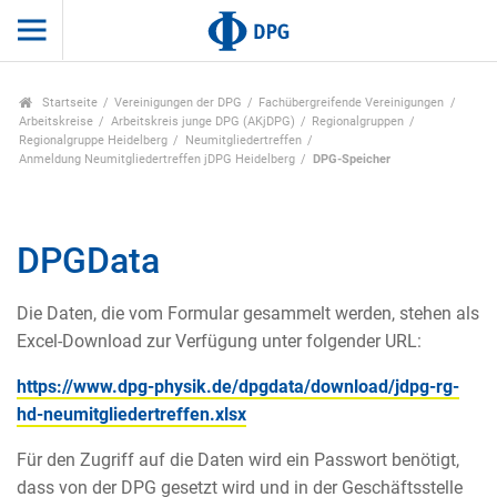
Startseite
Vereinigungen der DPG
Fachübergreifende Vereinigungen
Arbeitskreise
Arbeitskreis junge DPG (AKjDPG)
Regionalgruppen
Regionalgruppe Heidelberg
Neumitgliedertreffen
Anmeldung Neumitgliedertreffen jDPG Heidelberg
DPG-Speicher
DPGData
Die Daten, die vom Formular gesammelt werden, stehen als
Excel-Download zur Verfügung unter folgender URL:
https://www.dpg-physik.de/dpgdata/download/jdpg-rg-
hd-neumitgliedertreffen.xlsx
Für den Zugriff auf die Daten wird ein Passwort benötigt,
dass von der DPG gesetzt wird und in der Geschäftsstelle