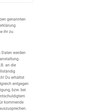
 oben genannten
erklärung
 ihr zu.
n Daten werden
ranstaltung
.B. an die
llständig
h! Du erhältst
lgreich entgegen
igung, bzw. bei
entschuldigtem
e für kommende
auszusprechen.