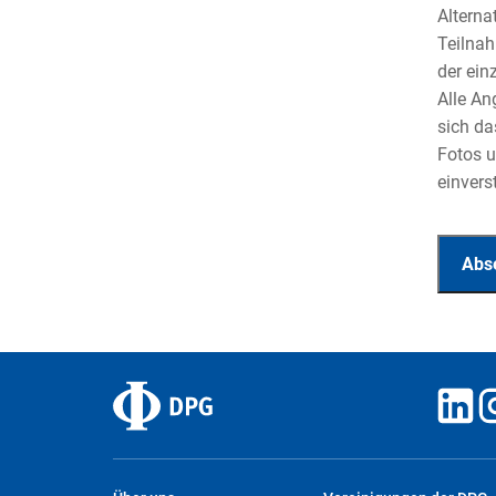
Alterna
Teilnah
der ein
Alle An
sich da
Fotos u
einvers