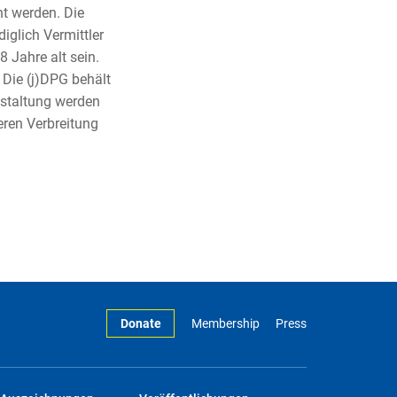
nt werden. Die
iglich Vermittler
 Jahre alt sein.
Die (j)DPG behält
nstaltung werden
eren Verbreitung
Donate
Membership
Press