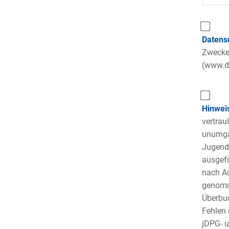
Datens
Zwecke 
(www.da
Hinwei
vertrau
unumgän
Jugendh
ausgefü
nach Au
genomme
Überbuc
Fehlen 
jDPG- 