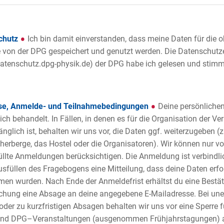
chutz
Ich bin damit einverstanden, dass meine Daten für die
von der DPG gespeichert und genutzt werden. Die Datenschutz
tenschutz.dpg-physik.de) der DPG habe ich gelesen und stimme
se, Anmelde- und Teilnahmebedingungen
Deine persönliche
lich behandelt. In Fällen, in denen es für die Organisation der Ve
glich ist, behalten wir uns vor, die Daten ggf. weiterzugeben (z
erberge, das Hostel oder die Organisatoren). Wir können nur vo
llte Anmeldungen berücksichtigen. Die Anmeldung ist verbindlic
sfüllen des Fragebogens eine Mitteilung, dass deine Daten erfo
n wurden. Nach Ende der Anmeldefrist erhältst du eine Bestät
hung eine Absage an deine angegebene E-Mailadresse. Bei un
oder zu kurzfristigen Absagen behalten wir uns vor eine Sperr
und DPG–Veranstaltungen (ausgenommen Frühjahrstagungen) 