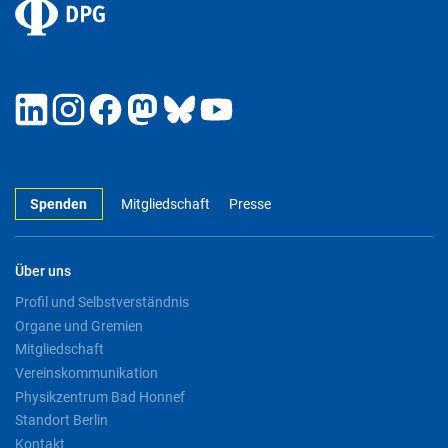
Spenden
Mitgliedschaft
Presse
Über uns
Profil und Selbstverständnis
Organe und Gremien
Mitgliedschaft
Vereinskommunikation
Physikzentrum Bad Honnef
Standort Berlin
Kontakt