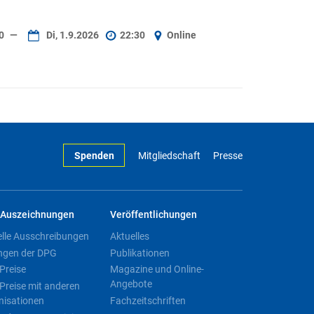
30
—
Di, 1.9.2026
22:30
Online
Spenden
Mitgliedschaft
Presse
Auszeichnungen
Veröffentlichungen
elle Ausschreibungen
Aktuelles
ngen der DPG
Publikationen
Preise
Magazine und Online-
Angebote
Preise mit anderen
nisationen
Fachzeitschriften