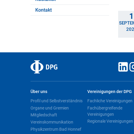
Kontakt
1
SEPTE
20
Über uns
Vereinigungen der DPG
Profil und Selbstverständnis
Fachliche Vereinigungen
Organe und Gremien
Fachübergreifende
Vereinigungen
Mitgliedschaft
Regionale Vereinigungen
Vereinskommunikation
Physikzentrum Bad Honnef