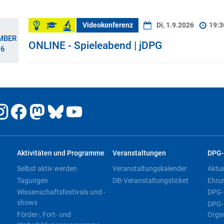
Videokonferenz
Di, 1.9.2026
19:
MBER
ONLINE - Spieleabend | jDPG
26
Aktivitäten und Programme
Veranstaltungen
DPG-
Selbst aktiv werden
Veranstaltungskalender
Aktu
Tagungen
DB-Veranstaltungsticket
Ehru
Wissenschaftsfestivals und -
DPG-
shows
DPG-
Förder-, Fort- und
Orga