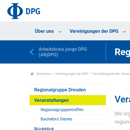
Über uns
Vereinigungen der DPG
Arbeitskreis junge DPG
Reg
(AKjDPG)
Startseite
Vereinigungen der DPG
Fachübergreifende Verei
Regionalgruppe Dresden
Ver
Veranstaltungen
Regionalgruppentreffen
Wir or
Bachelors' Diaries
region
Rückblick