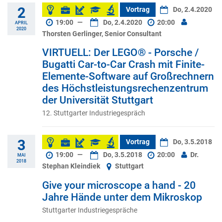
2
Vortrag
Do, 2.4.2020
19:00
—
Do, 2.4.2020
20:00
APRIL
2020
Thorsten Gerlinger, Senior Consultant
VIRTUELL: Der LEGO® - Porsche /
Bugatti Car-to-Car Crash mit Finite-
Elemente-Software auf Großrechnern
des Höchstleistungsrechenzentrum
der Universität Stuttgart
12. Stuttgarter Industriegespräch
3
Vortrag
Do, 3.5.2018
19:00
—
Do, 3.5.2018
20:00
Dr.
MAI
2018
Stephan Kleindiek
Stuttgart
Give your microscope a hand - 20
Jahre Hände unter dem Mikroskop
Stuttgarter Industriegespräche