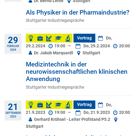
Dr. Bernd Lehle
Stuttgart
Als Physiker in der Pharmaindustrie?
Stuttgarter Industriegespräche
29
Vortrag
Do,
29.2.2024
19:00
—
Do, 29.2.2024
20:00
FEBRUAR
2024
Dr. Jakob Marquardt
Stuttgart
Medizintechnik in der
neurowissenschaftlichen klinischen
Anwendung
Stuttgarter Industriegespräche
21
Vortrag
Do,
21.9.2023
19:00
—
Do, 21.9.2023
20:00
SEPTEMBER
2023
Gerhard Krühsel - Leiter Prüfstand P5.2
Stuttgart