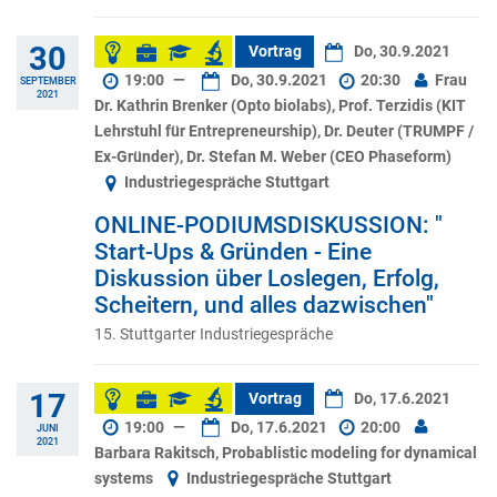
30
Vortrag
Do, 30.9.2021
19:00
—
Do, 30.9.2021
20:30
Frau
SEPTEMBER
2021
Dr. Kathrin Brenker (Opto biolabs), Prof. Terzidis (KIT
Lehrstuhl für Entrepreneurship), Dr. Deuter (TRUMPF /
Ex-Gründer), Dr. Stefan M. Weber (CEO Phaseform)
Industriegespräche Stuttgart
ONLINE-PODIUMSDISKUSSION: "
Start-Ups & Gründen - Eine
Diskussion über Loslegen, Erfolg,
Scheitern, und alles dazwischen"
15. Stuttgarter Industriegespräche
17
Vortrag
Do, 17.6.2021
19:00
—
Do, 17.6.2021
20:00
JUNI
2021
Barbara Rakitsch, Probablistic modeling for dynamical
systems
Industriegespräche Stuttgart