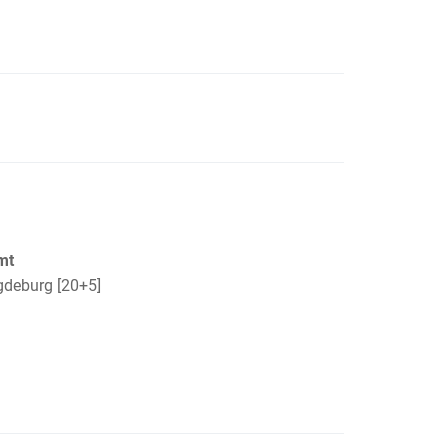
mt
gdeburg [20+5]