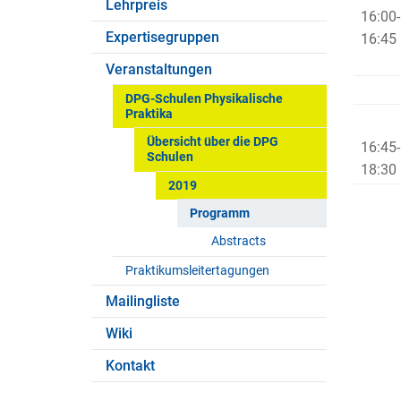
Lehrpreis
16:00-
Expertisegruppen
16:45
Veranstaltungen
DPG-Schulen Physikalische
Praktika
Übersicht über die DPG
16:45-
Schulen
18:30
2019
Programm
Abstracts
Praktikumsleitertagungen
Mailingliste
Wiki
Kontakt