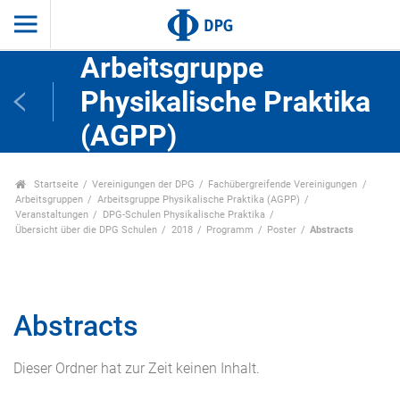
Arbeitsgruppe
Physikalische Praktika
(AGPP)
Startseite
Vereinigungen der DPG
Fachübergreifende Vereinigungen
Arbeitsgruppen
Arbeitsgruppe Physikalische Praktika (AGPP)
Veranstaltungen
DPG-Schulen Physikalische Praktika
Übersicht über die DPG Schulen
2018
Programm
Poster
Abstracts
Abstracts
Dieser Ordner hat zur Zeit keinen Inhalt.