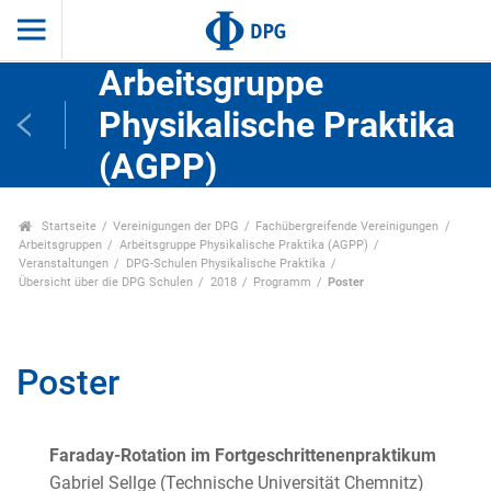
Arbeitsgruppe
Physikalische Praktika
(AGPP)
Startseite
Vereinigungen der DPG
Fachübergreifende Vereinigungen
Arbeitsgruppen
Arbeitsgruppe Physikalische Praktika (AGPP)
Veranstaltungen
DPG-Schulen Physikalische Praktika
Übersicht über die DPG Schulen
2018
Programm
Poster
Poster
Faraday-Rotation im Fortgeschrittenenpraktikum
Gabriel Sellge (Technische Universität Chemnitz)