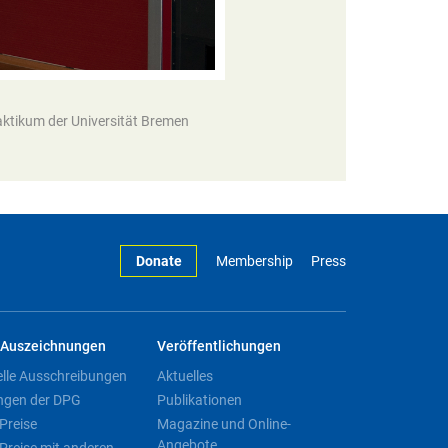
aktikum der Universität Bremen
Donate
Membership
Press
Auszeichnungen
Veröffentlichungen
elle Ausschreibungen
Aktuelles
ngen der DPG
Publikationen
Preise
Magazine und Online-
Angebote
Preise mit anderen