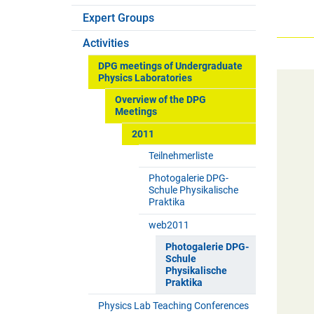
Expert Groups
Activities
DPG meetings of Undergraduate
Physics Laboratories
Overview of the DPG
Meetings
2011
Teilnehmerliste
Photogalerie DPG-
Schule Physikalische
Praktika
web2011
Photogalerie DPG-
Schule
Physikalische
Praktika
Physics Lab Teaching Conferences