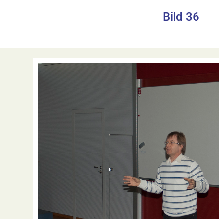
Bild 36
<