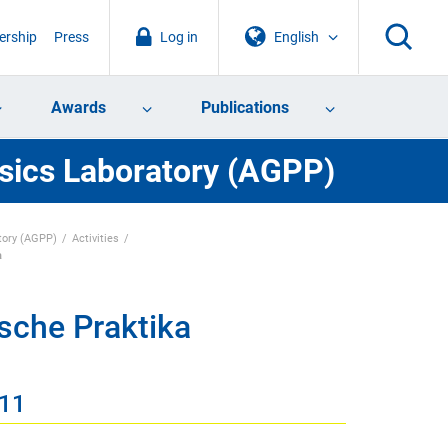
rship
Press
Log in
English
Awards
Publications
sics Laboratory (AGPP)
tory (AGPP)
Activities
a
sche Praktika
011