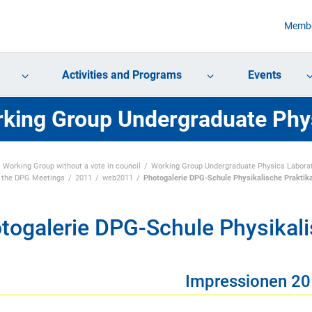
Membe
Activities and Programs
Events
king Group Undergraduate Phy
Working Group without a vote in council
Working Group Undergraduate Physics Labora
f the DPG Meetings
2011
web2011
Photogalerie DPG-Schule Physikalische Praktik
togalerie DPG-Schule Physikali
Impressionen 2