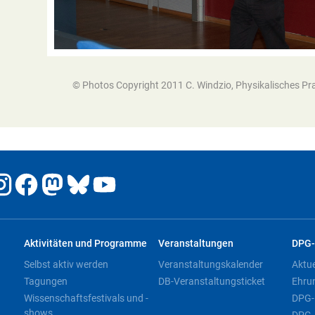
© Photos Copyright 2011 C. Windzio, Physikalisches Pr
Aktivitäten und Programme
Veranstaltungen
DPG-
Selbst aktiv werden
Veranstaltungskalender
Aktu
Tagungen
DB-Veranstaltungsticket
Ehru
Wissenschaftsfestivals und -
DPG-
shows
DPG-