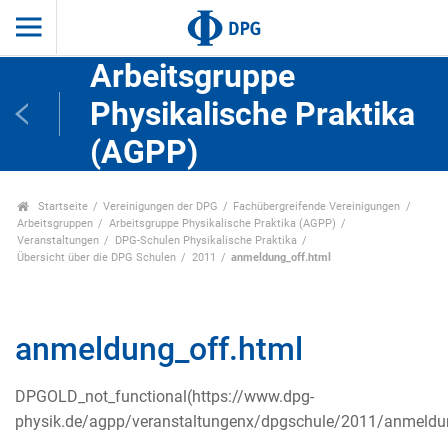
Arbeitsgruppe
Physikalische Praktika
(AGPP)
Startseite
Vereinigungen der DPG
Fachübergreifende Vereinigungen
Arbeitsgruppen
Arbeitsgruppe Physikalische Praktika (AGPP)
Veranstaltungen
DPG-Schulen Physikalische Praktika
Übersicht über die DPG Schulen
2011
anmeldung_off.html
anmeldung_off.html
DPGOLD_not_functional(https://www.dpg-
physik.de/agpp/veranstaltungenx/dpgschule/2011/anmeldun