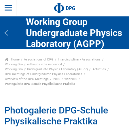
Working Group
Undergraduate Physics
Laboratory (AGPP)
Home
Associations of DPG
Interdisciplinary Associations
Working Group without a vote in council
Working Group Undergraduate Physics Laboratory (AGPP)
Activities
DPG meetings of Undergraduate Physics Laboratories
Overview of the DPG Meetings
2010
web2010
Photogalerie DPG-Schule Physikalische Praktika
Photogalerie DPG-Schule
Physikalische Praktika