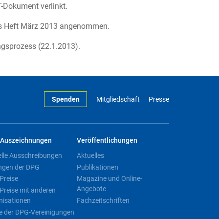
-Dokument verlinkt.
 das Heft März 2013 angenommen.
ngsprozess (22.1.2013).
Spenden
Mitgliedschaft
Presse
Auszeichnungen
Veröffentlichungen
elle Ausschreibungen
Aktuelles
ngen der DPG
Publikationen
Preise
Magazine und Online-
Angebote
Preise mit anderen
nisationen
Fachzeitschriften
e der DPG-Vereinigungen