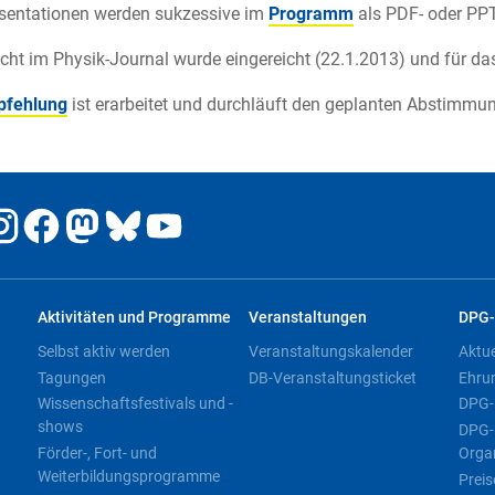
sentationen werden sukzessive im
Programm
als PDF- oder PPT
icht im Physik-Journal wurde eingereicht (22.1.2013) und für
fehlung
ist erarbeitet und durchläuft den geplanten Abstimmu
Aktivitäten und Programme
Veranstaltungen
DPG-
Selbst aktiv werden
Veranstaltungskalender
Aktu
Tagungen
DB-Veranstaltungsticket
Ehru
Wissenschaftsfestivals und -
DPG-
shows
DPG-
Förder-, Fort- und
Orga
Weiterbildungsprogramme
Preis