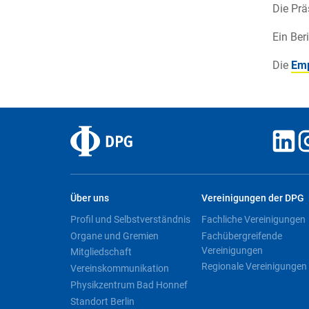
Die Prä
Ein Ber
Die
Emp
Über uns
Vereinigungen der DPG
Profil und Selbstverständnis
Fachliche Vereinigungen
Organe und Gremien
Fachübergreifende
Vereinigungen
Mitgliedschaft
Regionale Vereinigungen
Vereinskommunikation
Physikzentrum Bad Honnef
Standort Berlin