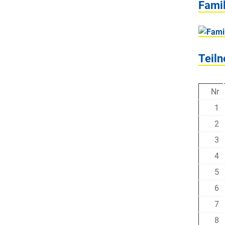
Famil
Teiln
Nr
1
2
3
4
5
6
7
8