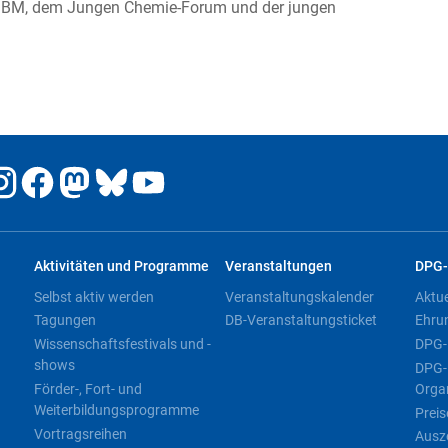
r-GBM, dem Jungen Chemie-Forum und der jungen
Aktivitäten und Programme
Veranstaltungen
DPG-
Selbst aktiv werden
Veranstaltungskalender
Aktu
Tagungen
DB-Veranstaltungsticket
Ehru
Wissenschaftsfestivals und -
DPG-
shows
DPG-
Förder-, Fort- und
Orga
Weiterbildungsprogramme
Preis
Vortragsreihen
Ausz