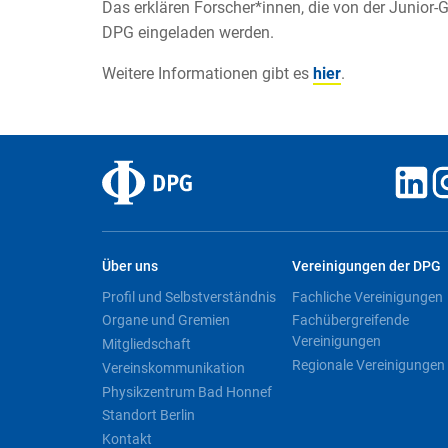
Das erklären Forscher*innen, die von der Junio
DPG eingeladen werden.
Weitere Informationen gibt es
hier
.
Über uns
Vereinigungen der DPG
Profil und Selbstverständnis
Fachliche Vereinigungen
Organe und Gremien
Fachübergreifende
Vereinigungen
Mitgliedschaft
Regionale Vereinigungen
Vereinskommunikation
Physikzentrum Bad Honnef
Standort Berlin
Kontakt