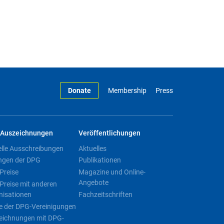
Donate
Membership
Press
Auszeichnungen
Veröffentlichungen
elle Ausschreibungen
Aktuelles
ngen der DPG
Publikationen
Preise
Magazine und Online-
Angebote
Preise mit anderen
nisationen
Fachzeitschriften
e der DPG-Vereinigungen
eichnungen mit DPG-