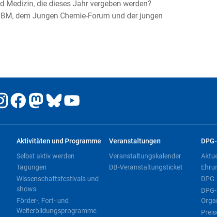
nd Medizin, die dieses Jahr vergeben werden?
r-GBM, dem Jungen Chemie-Forum und der jungen
Aktivitäten und Programme
Veranstaltungen
DPG-
Selbst aktiv werden
Veranstaltungskalender
Aktu
Tagungen
DB-Veranstaltungsticket
Ehru
Wissenschaftsfestivals und -
DPG-
shows
DPG-
Förder-, Fort- und
Orga
Weiterbildungsprogramme
Preis