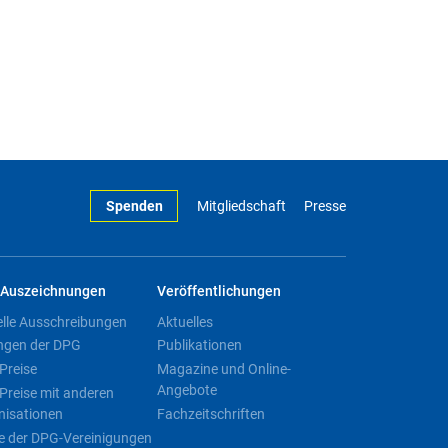
Spenden
Mitgliedschaft
Presse
Auszeichnungen
Veröffentlichungen
elle Ausschreibungen
Aktuelles
ngen der DPG
Publikationen
Preise
Magazine und Online-
Angebote
Preise mit anderen
nisationen
Fachzeitschriften
e der DPG-Vereinigungen