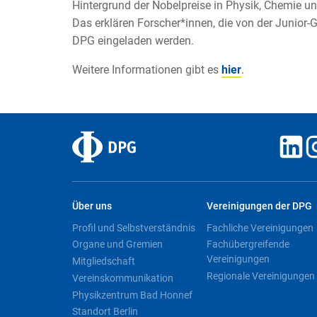
Hintergrund der Nobelpreise in Physik, Chemie u
Das erklären Forscher*innen, die von der Junio
DPG eingeladen werden.
Weitere Informationen gibt es
hier
.
Über uns
Vereinigungen der DPG
Profil und Selbstverständnis
Fachliche Vereinigungen
Organe und Gremien
Fachübergreifende
Vereinigungen
Mitgliedschaft
Regionale Vereinigungen
Vereinskommunikation
Physikzentrum Bad Honnef
Standort Berlin