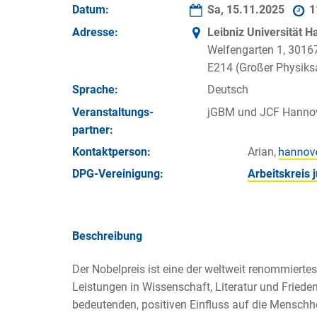
Datum:
Sa, 15.11.2025
1
Adresse:
Leibniz Universität 
Welfengarten 1, 3016
E214 (Großer Physiks
Sprache:
Deutsch
Veran­staltungs­
jGBM und JCF Hanno
partner:
Kontakt­person:
Arian,
DPG-Vereinigung:
Arbeitskreis
Beschreibung
Der Nobelpreis ist eine der weltweit renommiert
Leistungen in Wissenschaft, Literatur und Fried
bedeutenden, positiven Einfluss auf die Menschh