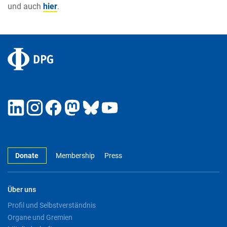
und auch
hier
.
Donate
Membership
Press
Über uns
Profil und Selbstverständnis
Organe und Gremien