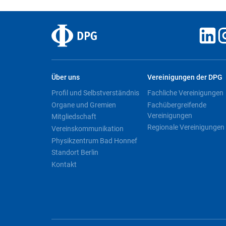
Über uns
Vereinigungen der DPG
Profil und Selbstverständnis
Fachliche Vereinigungen
Organe und Gremien
Fachübergreifende
Vereinigungen
Mitgliedschaft
Regionale Vereinigungen
Vereinskommunikation
Physikzentrum Bad Honnef
Standort Berlin
Kontakt