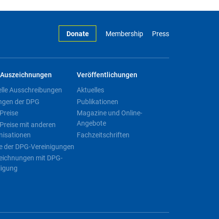
Donate
Membership
Press
Auszeichnungen
Veröffentlichungen
elle Ausschreibungen
Aktuelles
ngen der DPG
Publikationen
Preise
Magazine und Online-
Angebote
Preise mit anderen
nisationen
Fachzeitschriften
e der DPG-Vereinigungen
eichnungen mit DPG-
ligung