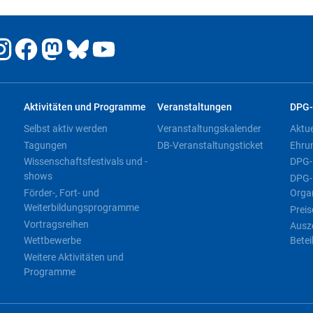
Aktivitäten und Programme
Veranstaltungen
DPG-
Selbst aktiv werden
Veranstaltungskalender
Aktu
Tagungen
DB-Veranstaltungsticket
Ehru
Wissenschaftsfestivals und -
DPG-
shows
DPG-
Förder-, Fort- und
Orga
Weiterbildungsprogramme
Preis
Vortragsreihen
Ausz
Wettbewerbe
Betei
Weitere Aktivitäten und
Programme