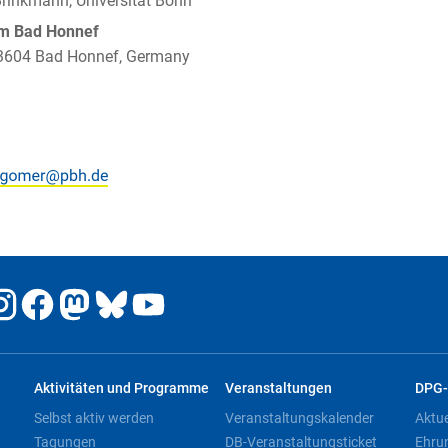
rinkmann, Universität Bonn
um Bad Honnef
 53604 Bad Honnef, Germany
Aktivitäten und Programme
Veranstaltungen
DPG-
Selbst aktiv werden
Veranstaltungskalender
Aktu
Tagungen
DB-Veranstaltungsticket
Ehru