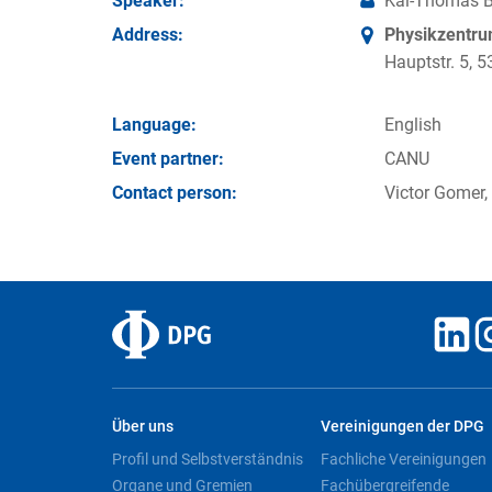
Speaker:
Kai-Thomas B
Address:
Physikzentr
Hauptstr. 5,
Language:
English
Event partner:
CANU
Contact person:
Victor Gomer,
Über uns
Vereinigungen der DPG
Profil und Selbstverständnis
Fachliche Vereinigungen
Organe und Gremien
Fachübergreifende