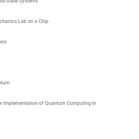
lid-State Systems
chanics Lab on a Chip
ons
antum
ew Implementation of Quantum Computing in