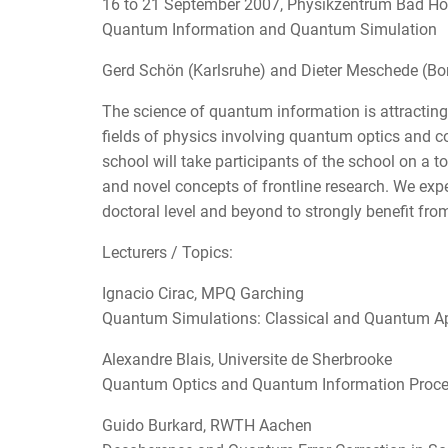
16 to 21 September 2007, Physikzentrum Bad H
Quantum Information and Quantum Simulation
Gerd Schön (Karlsruhe) and Dieter Meschede (Bo
The science of quantum information is attracting
fields of physics involving quantum optics and c
school will take participants of the school on a t
and novel concepts of frontline research. We expec
doctoral level and beyond to strongly benefit fro
Lecturers / Topics:
Ignacio Cirac, MPQ Garching
Quantum Simulations: Classical and Quantum A
Alexandre Blais, Universite de Sherbrooke
Quantum Optics and Quantum Information Process
Guido Burkard, RWTH Aachen