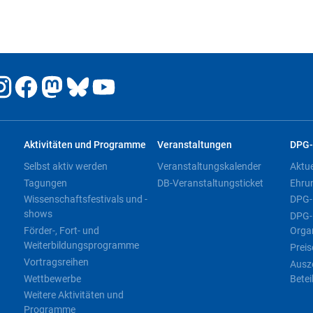
Aktivitäten und Programme
Veranstaltungen
DPG-
Selbst aktiv werden
Veranstaltungskalender
Aktu
Tagungen
DB-Veranstaltungsticket
Ehru
Wissenschaftsfestivals und -
DPG-
shows
DPG-
Förder-, Fort- und
Orga
Weiterbildungsprogramme
Preis
Vortragsreihen
Ausz
Wettbewerbe
Betei
Weitere Aktivitäten und
Programme