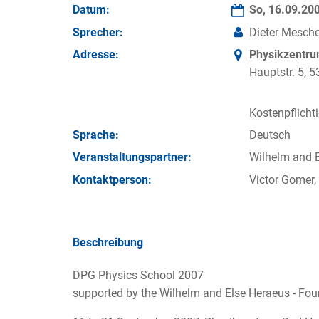
Datum:
So, 16.09.20
Sprecher:
Dieter Mesche
Adresse:
Physikzentr
Hauptstr. 5,
Kostenpflicht
Sprache:
Deutsch
Veran­staltungs­partner:
Wilhelm and 
Kontakt­person:
Victor Gomer,
Beschreibung
DPG Physics School 2007
supported by the Wilhelm and Else Heraeus - Fo