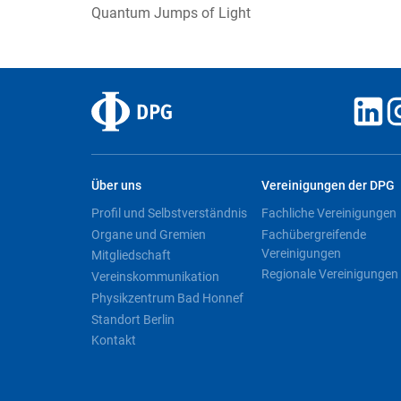
Quantum Jumps of Light
Über uns
Vereinigungen der DPG
Profil und Selbstverständnis
Fachliche Vereinigungen
Organe und Gremien
Fachübergreifende
Vereinigungen
Mitgliedschaft
Regionale Vereinigungen
Vereinskommunikation
Physikzentrum Bad Honnef
Standort Berlin
Kontakt