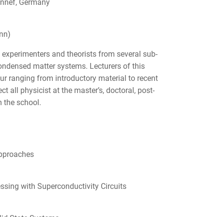
onnef, Germany
nn)
 experimenters and theorists from several sub-
ondensed matter systems. Lecturers of this
our ranging from introductory material to recent
t all physicist at the master’s, doctoral, post-
m the school.
pproaches
ing with Superconductivity Circuits