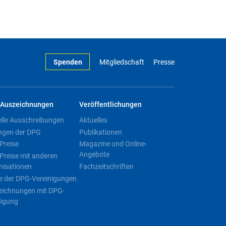
Spenden
Mitgliedschaft
Presse
Auszeichnungen
Veröffentlichungen
elle Ausschreibungen
Aktuelles
ngen der DPG
Publikationen
Preise
Magazine und Online-
Angebote
Preise mit anderen
nisationen
Fachzeitschriften
e der DPG-Vereinigungen
eichnungen mit DPG-
ligung