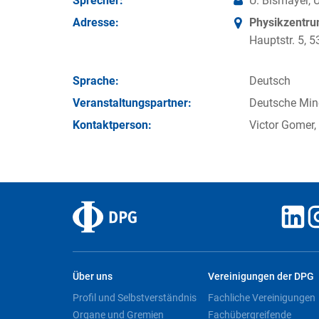
Sprecher:
U. Bismayer, 
Adresse:
Physikzentr
Hauptstr. 5,
Sprache:
Deutsch
Veran­staltungs­partner:
Deutsche Mine
Kontakt­person:
Victor Gomer,
Über uns
Vereinigungen der DPG
Profil und Selbstverständnis
Fachliche Vereinigungen
Organe und Gremien
Fachübergreifende