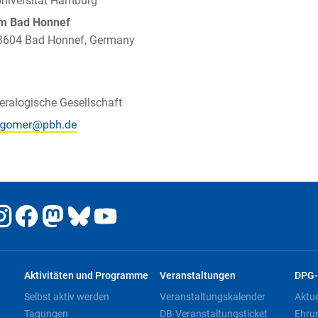
Universität Hamburg
um Bad Honnef
 53604 Bad Honnef, Germany
ralogische Gesellschaft
Aktivitäten und Programme
Veranstaltungen
DPG-
Selbst aktiv werden
Veranstaltungskalender
Aktu
Tagungen
DB-Veranstaltungsticket
Ehru