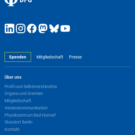
Spenden
Mitgliedschaft
Presse
Über uns
Profil und Selbstverständnis
Organe und Gremien
Mitgliedschaft
Vereinskommunikation
Physikzentrum Bad Honnef
Standort Berlin
Kontakt