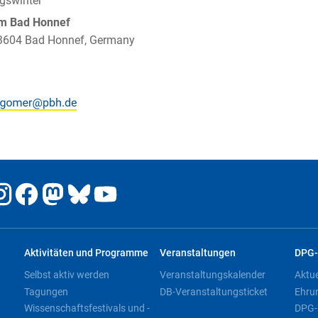
igswinter
um Bad Honnef
 53604 Bad Honnef, Germany
Aktivitäten und Programme
Veranstaltungen
DPG-
Selbst aktiv werden
Veranstaltungskalender
Aktu
Tagungen
DB-Veranstaltungsticket
Ehru
Wissenschaftsfestivals und -
DPG-