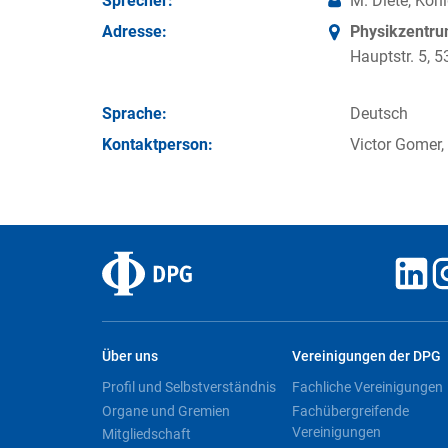
Sprecher:
M. Diete, Kön
Adresse:
Physikzentr
Hauptstr. 5,
Sprache:
Deutsch
Kontakt­person:
Victor Gomer,
Über uns
Vereinigungen der DPG
Profil und Selbstverständnis
Fachliche Vereinigungen
Organe und Gremien
Fachübergreifende
Vereinigungen
Mitgliedschaft