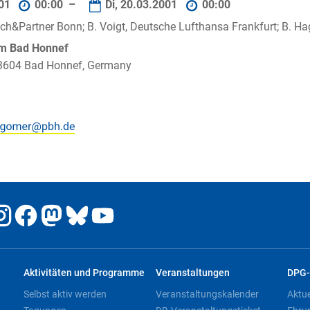
001
00:00 –
Di, 20.03.2001
00:00
rsch&Partner Bonn; B. Voigt, Deutsche Lufthansa Frankfurt; B. H
um Bad Honnef
 53604 Bad Honnef, Germany
Aktivitäten und Programme
Veranstaltungen
DPG-
Selbst aktiv werden
Veranstaltungskalender
Aktu