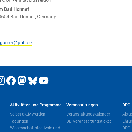
ek, Universität Düsseldorf
um Bad Honnef
 53604 Bad Honnef, Germany
Aktivitäten und Programme
Veranstaltungen
DPG-
Selbst aktiv werden
Veranstaltungskalender
Aktu
Tagungen
DB-Veranstaltungsticket
Ehru
Wissenschaftsfestivals und -
DPG-