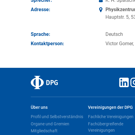
Sprecher:
K. H. Spatsch
Adresse:
Physikzentr
Hauptstr. 5,
Sprache:
Deutsch
Kontakt­person:
Victor Gomer,
Über uns
Vereinigungen der DPG
Profil und Selbstverständnis
Fachliche Vereinigungen
Organe und Gremien
Fachübergreifende
Vereinigungen
Mitgliedschaft