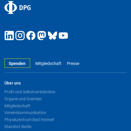
Spenden
Mitgliedschaft
Presse
Über uns
Profil und Selbstverständnis
Organe und Gremien
Mitgliedschaft
Vereinskommunikation
Physikzentrum Bad Honnef
Standort Berlin