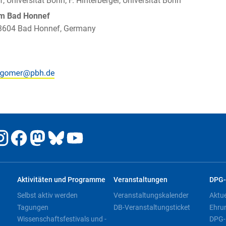
f, Universität Bonn; F. Hinterberger, Universität Bonn
um Bad Honnef
 53604 Bad Honnef, Germany
Aktivitäten und Programme
Veranstaltungen
DPG-
Selbst aktiv werden
Veranstaltungskalender
Aktu
Tagungen
DB-Veranstaltungsticket
Ehru
Wissenschaftsfestivals und -
DPG-