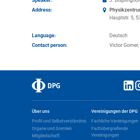
Speaker:
J. Bisplinghof
Address:
Physikzentr
Hauptstr. 5,
Language:
Deutsch
Contact person:
Victor Gomer,
Über uns
Vereinigungen der DPG
Profil und Selbstverständnis
Fachliche Vereinigungen
Organe und Gremien
Fachübergreifende
Vereinigungen
Mitgliedschaft