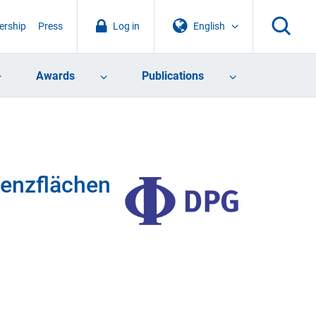
rship
Press
Log in
English
Awards
Publications
renzflächen