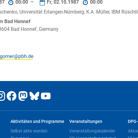
987
00:00 –
Fr, 02.10.1987
00:00
chenko, Universität Erlangen-Nürnberg; K.A. Müller, IBM Rüschl
um Bad Honnef
 53604 Bad Honnef, Germany
Aktivitäten und Programme
Veranstaltungen
DPG-
Selbst aktiv werden
Veranstaltungskalender
Aktu