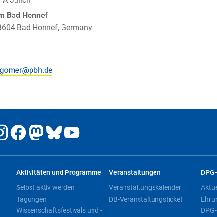
FA Jülich
um Bad Honnef
 53604 Bad Honnef, Germany
Aktivitäten und Programme
Veranstaltungen
DPG-
Selbst aktiv werden
Veranstaltungskalender
Aktu
Tagungen
DB-Veranstaltungsticket
Ehru
Wissenschaftsfestivals und -
DPG-