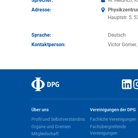
Sprecher:
W. Heidrich, K
Adresse:
Physikzentr
Hauptstr. 5,
Sprache:
Deutsch
Kontakt­person:
Victor Gomer,
Über uns
Vereinigungen der DPG
Profil und Selbstverständnis
Fachliche Vereinigungen
Organe und Gremien
Fachübergreifende
Vereinigungen
Mitgliedschaft