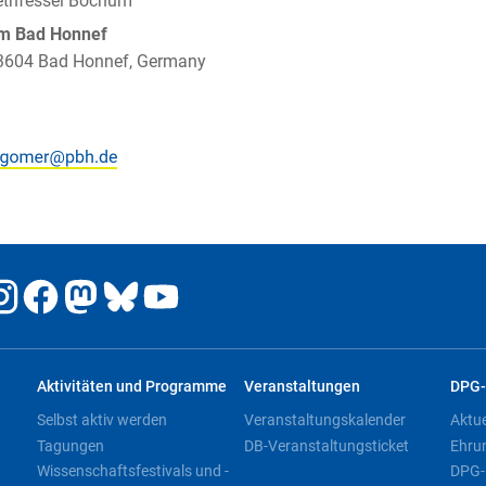
Methfessel Bochum
um Bad Honnef
 53604 Bad Honnef, Germany
Aktivitäten und Programme
Veranstaltungen
DPG-
Selbst aktiv werden
Veranstaltungskalender
Aktu
Tagungen
DB-Veranstaltungsticket
Ehru
Wissenschaftsfestivals und -
DPG-