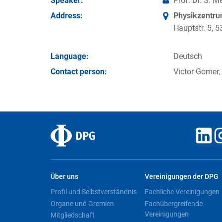
Speaker:
Prof. Dr. S. 
Address:
Physikzentr
Hauptstr. 5,
Language:
Deutsch
Contact person:
Victor Gomer,
Über uns
Vereinigungen der DPG
Profil und Selbstverständnis
Fachliche Vereinigungen
Organe und Gremien
Fachübergreifende
Vereinigungen
Mitgliedschaft