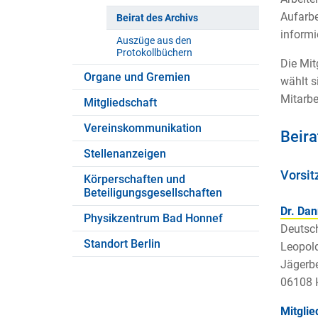
Aufarbe
Beirat des Archivs
informi
Auszüge aus den
Protokollbüchern
Die Mit
Organe und Gremien
wählt s
Mitarbe
Mitgliedschaft
Vereinskommunikation
Beira
Stellenanzeigen
Vorsit
Körperschaften und
Beteiligungsgesellschaften
Dr. Da
Physikzentrum Bad Honnef
Deutsch
Standort Berlin
Leopold
Jägerbe
06108 
Mitglie