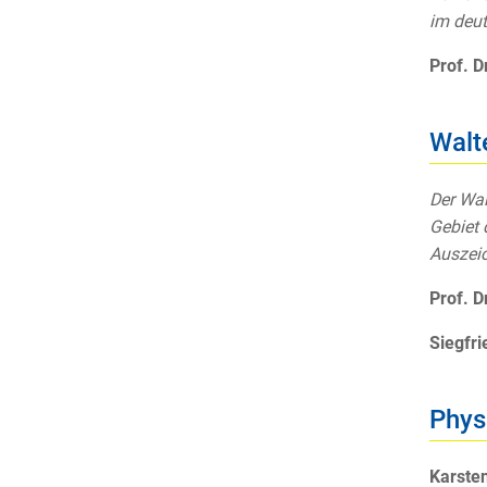
im deut
Prof. D
Walt
Der Wal
Gebiet 
Auszeic
Prof. D
Siegfri
Phys
Karsten