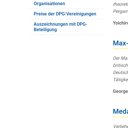
Organisationen
theoret
Pergam
Preise der DPG-Vereinigungen
Yoichi
Auszeichnungen mit DPG-
Beteiligung
Max-
Der Max
britisc
Deutsch
Tätigke
George
Meda
Verlieh