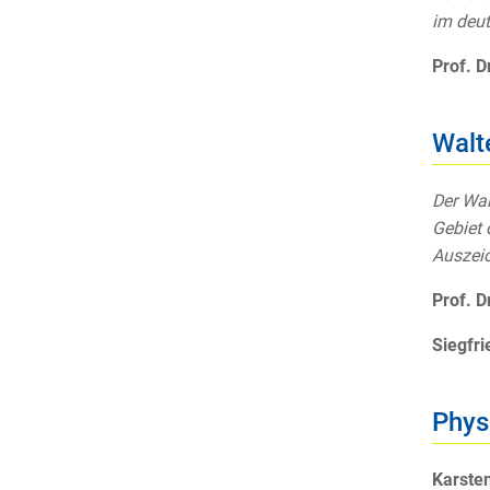
im deut
Prof. D
Walt
Der Wal
Gebiet 
Auszeic
Prof. D
Siegfri
Phys
Karsten