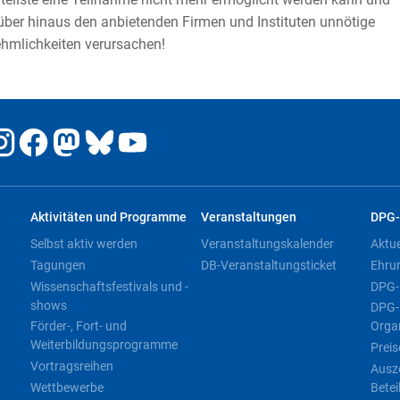
über hinaus den anbietenden Firmen und Instituten unnötige
hmlichkeiten verursachen!
Aktivitäten und Programme
Veranstaltungen
DPG-
Selbst aktiv werden
Veranstaltungskalender
Aktu
Tagungen
DB-Veranstaltungsticket
Ehru
Wissenschaftsfestivals und -
DPG-
shows
DPG-
Förder-, Fort- und
Orga
Weiterbildungsprogramme
Preis
Vortragsreihen
Ausz
Wettbewerbe
Betei