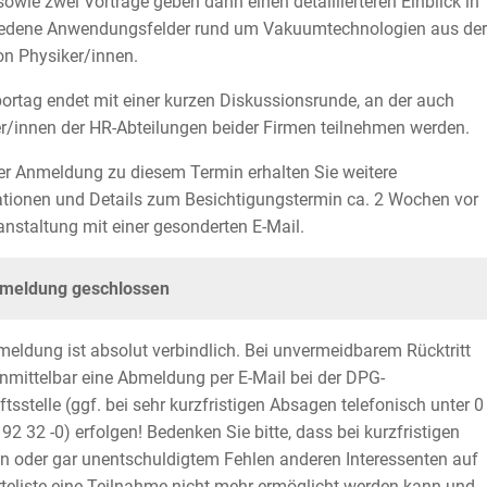
wie zwei Vorträge geben dann einen detaillierteren Einblick in
iedene Anwendungsfelder rund um Vakuumtechnologien aus der
on Physiker/innen.
ortag endet mit einer kurzen Diskussionsrunde, an der auch
er/innen der HR-Abteilungen beider Firmen teilnehmen werden.
r Anmeldung zu diesem Termin erhalten Sie weitere
tionen und Details zum Besichtigungstermin ca. 2 Wochen vor
anstaltung mit einer gesonderten E-Mail.
meldung geschlossen
meldung ist absolut verbindlich. Bei unvermeidbarem Rücktritt
mittelbar eine Abmeldung per E-Mail bei der DPG-
tsstelle (ggf. bei sehr kurzfristigen Absagen telefonisch unter 0
 92 32 -0) erfolgen! Bedenken Sie bitte, dass bei kurzfristigen
 oder gar unentschuldigtem Fehlen anderen Interessenten auf
teliste eine Teilnahme nicht mehr ermöglicht werden kann und