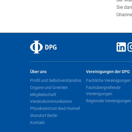
Sie dar
Unanne
Über uns
Vereinigungen der DPG
Profil und Selbstverständnis
Fachliche Vereinigungen
Organe und Gremien
Fachübergreifende
Vereinigungen
Mitgliedschaft
Regionale Vereinigungen
Vereinskommunikation
Physikzentrum Bad Honnef
Standort Berlin
Kontakt