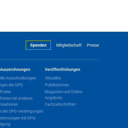
Spenden
Mitgliedschaft
Presse
Auszeichnungen
Veröffentlichungen
elle Ausschreibungen
Aktuelles
ngen der DPG
Publikationen
Preise
Magazine und Online-
Angebote
Preise mit anderen
nisationen
Fachzeitschriften
e der DPG-Vereinigungen
eichnungen mit DPG-
ligung