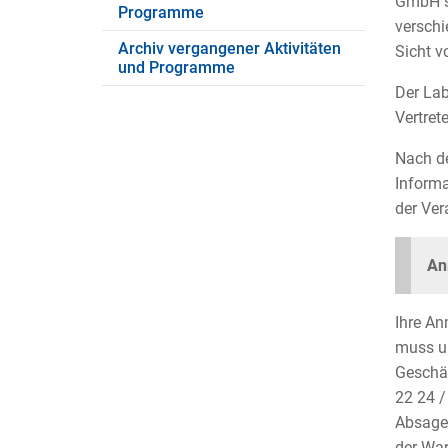
GmbH so
Programme
versch
Archiv vergangener Aktivitäten
Sicht v
und Programme
Der Lab
Vertret
Nach de
Informa
der Ver
An
Ihre An
muss un
Geschäf
22 24 /
Absagen
der War