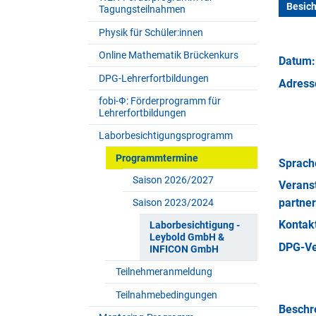
Besic
Tagungsteilnahmen
Physik für Schüler:innen
Online Mathematik Brückenkurs
Datum:
DPG-Lehrerfortbildungen
Adress
fobi-Ф: Förderprogramm für
Lehrerfortbildungen
Laborbesichtigungsprogramm
Programmtermine
Sprach
Saison 2026/2027
Veran­s
partner
Saison 2023/2024
Kontakt
Laborbesichtigung -
Leybold GmbH &
DPG-Ve
INFICON GmbH
Teilnehmeranmeldung
Teilnahmebedingungen
Beschr