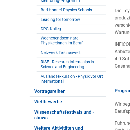
Mentoring-Programm
Bad Honnef Physics Schools
Die Ley
produz
Leading for tomorrow
verschi
DPG-Kolleg
Wartun
Wochenendseminare
Physiker:innen im Beruf
INFICON
Anbiete
Netzwerk Teilchenwelt
4.0 Sof
RISE - Research Internships in
Gasana
Science and Engineering
Auslandsexkursion - Physik vor Ort
international
Progr
Vortragsreihen
Wettbewerbe
Wir beg
Berufsp
Wissenschaftsfestivals und -
shows
Führun
Weitere Aktivitäten und