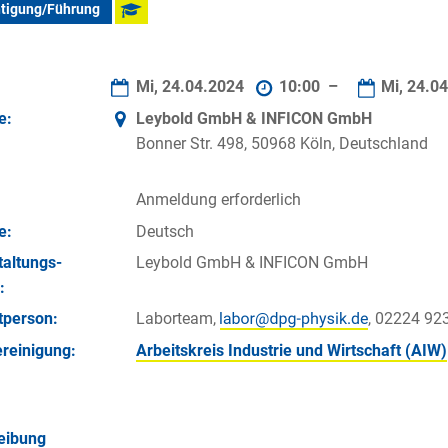
htigung/Führung
Mi, 24.04.2024
10:00 –
Mi, 24.0
e:
Leybold GmbH & INFICON GmbH
Bonner Str. 498, 50968 Köln, Deutschland
Anmeldung erforderlich
e:
Deutsch
taltungs­
Leybold GmbH & INFICON GmbH
:
­person:
Laborteam,
, 02224 92
reinigung:
Arbeitskreis Industrie und Wirtschaft (AIW)
eibung