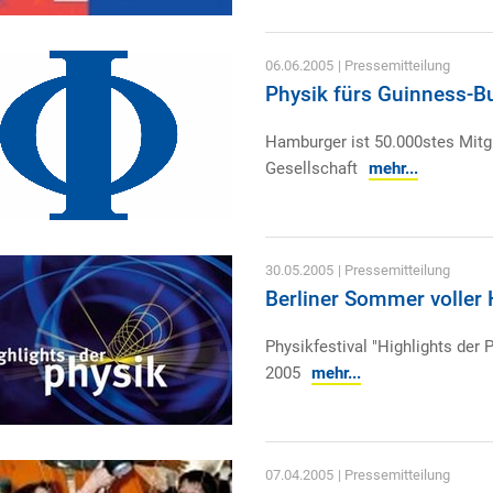
06.06.2005
| Pressemitteilung
Physik fürs Guinness-B
Hamburger ist 50.000stes Mitg
Gesellschaft
mehr...
30.05.2005
| Pressemitteilung
Berliner Sommer voller 
Physikfestival "Highlights der 
2005
mehr...
07.04.2005
| Pressemitteilung