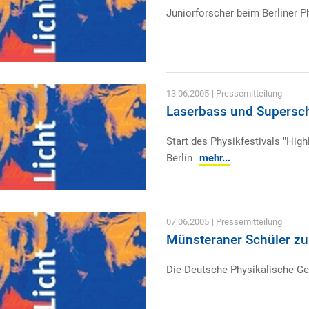
Juniorforscher beim Berliner Ph
13.06.2005
| Pressemitteilung
Laserbass und Supersch
Start des Physikfestivals "Highl
Berlin
mehr...
07.06.2005
| Pressemitteilung
Münsteraner Schüler zu 
Die Deutsche Physikalische Ges