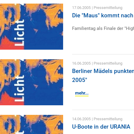
17.06.2005
| Pressemitteilung
Die "Maus" kommt nach 
Familientag als Finale der "Hig
16.06.2005
| Pressemitteilung
Berliner Mädels punkten
2005"
mehr...
14.06.2005
| Pressemitteilung
U-Boote in der URANIA