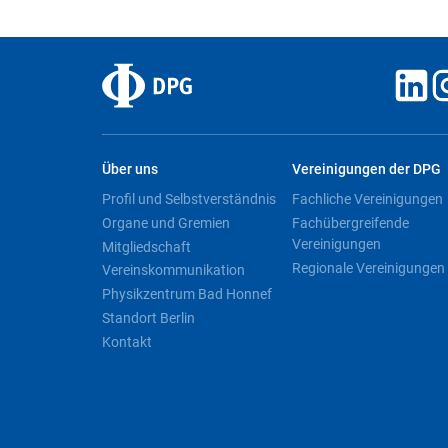
Über uns
Vereinigungen der DPG
Profil und Selbstverständnis
Fachliche Vereinigungen
Organe und Gremien
Fachübergreifende
Vereinigungen
Mitgliedschaft
Regionale Vereinigungen
Vereinskommunikation
Physikzentrum Bad Honnef
Standort Berlin
Kontakt