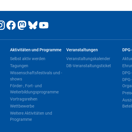
Aktivitäten und Programme
Veranstaltungen
DPG-
Selbst aktiv werden
Veranstaltungskalender
Aktu
Tagungen
DB-Veranstaltungsticket
Ehru
Wissenschaftsfestivals und -
DPG-
shows
DPG-
Förder-, Fort- und
Orga
Weiterbildungsprogramme
Preis
Vortragsreihen
Ausz
Wettbewerbe
Betei
Weitere Aktivitäten und
Programme