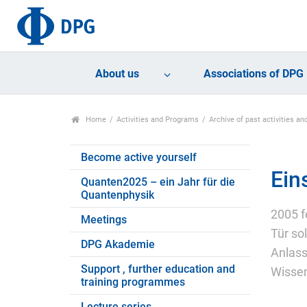
About us
Associations of DPG
Home
Activities and Programs
Archive of past activities 
Become active yourself
Ein
Quanten2025 – ein Jahr für die
Quantenphysik
2005 f
Meetings
Tür so
DPG Akademie
Anlass
Support , further education and
Wissen
training programmes
Lecture series