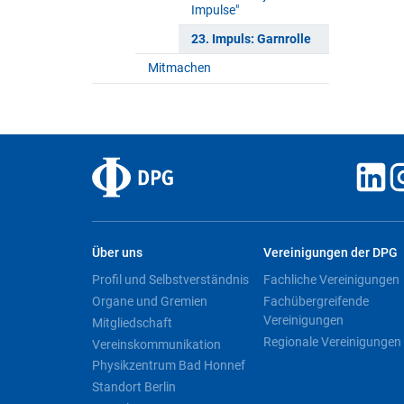
Impulse"
23. Impuls: Garnrolle
Mitmachen
Über uns
Vereinigungen der DPG
Profil und Selbstverständnis
Fachliche Vereinigungen
Organe und Gremien
Fachübergreifende
Vereinigungen
Mitgliedschaft
Regionale Vereinigungen
Vereinskommunikation
Physikzentrum Bad Honnef
Standort Berlin