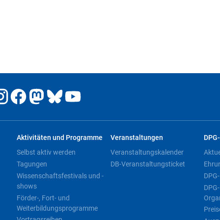
Aktivitäten und Programme
Veranstaltungen
DPG-
Selbst aktiv werden
Veranstaltungskalender
Aktu
Tagungen
DB-Veranstaltungsticket
Ehru
Wissenschaftsfestivals und -
DPG-
shows
DPG-
Förder-, Fort- und
Orga
Weiterbildungsprogramme
Preis
Vortragsreihen