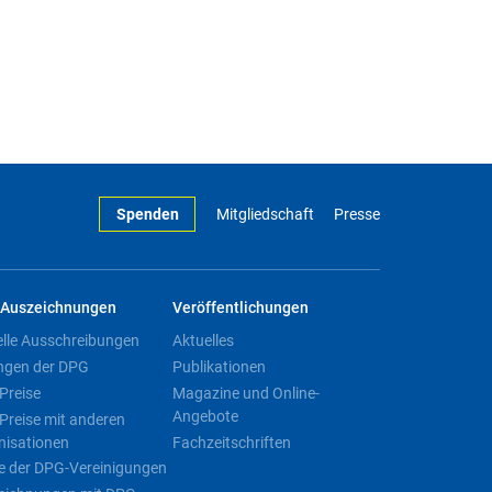
Spenden
Mitgliedschaft
Presse
Auszeichnungen
Veröffentlichungen
elle Ausschreibungen
Aktuelles
ngen der DPG
Publikationen
Preise
Magazine und Online-
Angebote
Preise mit anderen
nisationen
Fachzeitschriften
e der DPG-Vereinigungen