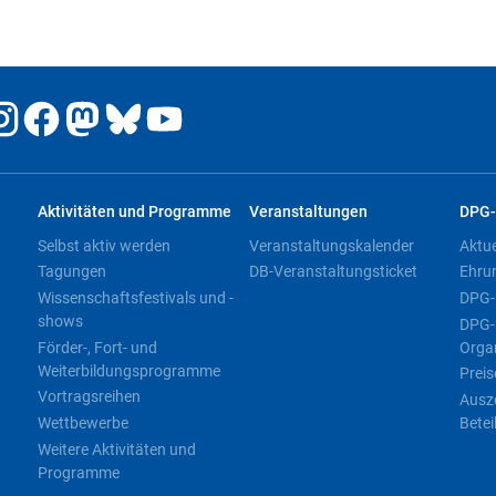
Aktivitäten und Programme
Veranstaltungen
DPG-
Selbst aktiv werden
Veranstaltungskalender
Aktu
Tagungen
DB-Veranstaltungsticket
Ehru
Wissenschaftsfestivals und -
DPG-
shows
DPG-
Förder-, Fort- und
Orga
Weiterbildungsprogramme
Preis
Vortragsreihen
Ausz
Wettbewerbe
Betei
Weitere Aktivitäten und
Programme