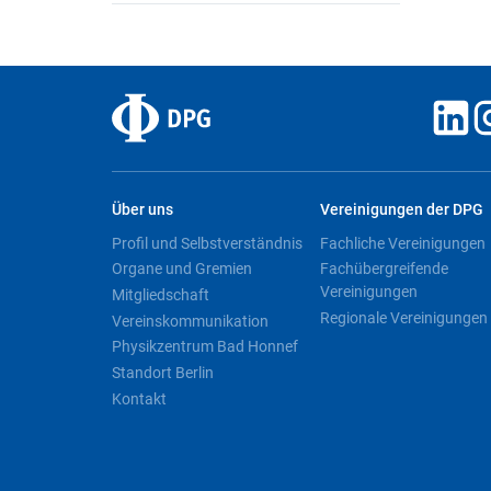
Über uns
Vereinigungen der DPG
Profil und Selbstverständnis
Fachliche Vereinigungen
Organe und Gremien
Fachübergreifende
Vereinigungen
Mitgliedschaft
Regionale Vereinigungen
Vereinskommunikation
Physikzentrum Bad Honnef
Standort Berlin
Kontakt