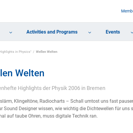
Membe
Activities and Programs
Events
ighlights in Physics"
Wellen Welten
len Welten
hefte Highlights der Physik 2006 in Bremen
slärm, Klingeltöne, Radiocharts – Schall umtost uns fast pause
ur Sound Designer wissen, wie wichtig die Dichtewellen für uns 
mal auf taube Ohren, muss digitale Technik ran.