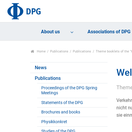
About us
Associations of DPG
Home
Publications
Publications
Theme booklets of the "H
News
Wel
Publications
Themen
Proceedings of the DPG Spring
Meetings
Verkehr
Statements of the DPG
nicht n
Brochures and books
sie ein
Physikkonkret
Studies of the DPG