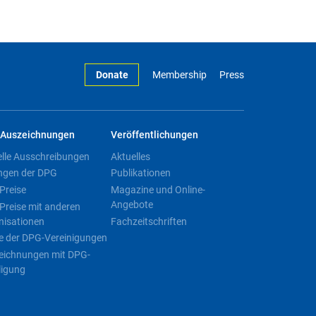
Donate
Membership
Press
Auszeichnungen
Veröffentlichungen
elle Ausschreibungen
Aktuelles
ngen der DPG
Publikationen
Preise
Magazine und Online-
Angebote
Preise mit anderen
nisationen
Fachzeitschriften
e der DPG-Vereinigungen
eichnungen mit DPG-
ligung