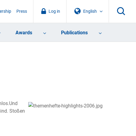
rship
Press
Log in
English
Awards
Publications
nlos.Und
sind. Stoßen