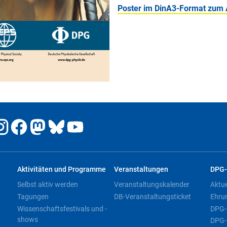
Poster im DinA3-Format zum 
Aktivitäten und Programme
Veranstaltungen
DPG-
Selbst aktiv werden
Veranstaltungskalender
Aktu
Tagungen
DB-Veranstaltungsticket
Ehru
Wissenschaftsfestivals und -
DPG-
shows
DPG-