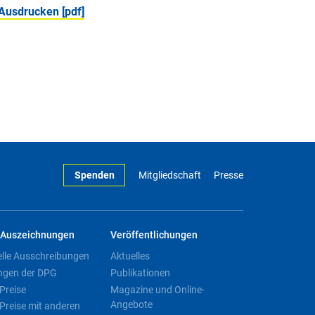
Ausdrucken [pdf]
Spenden
Mitgliedschaft
Presse
Auszeichnungen
Veröffentlichungen
elle Ausschreibungen
Aktuelles
ngen der DPG
Publikationen
Preise
Magazine und Online-
Angebote
Preise mit anderen