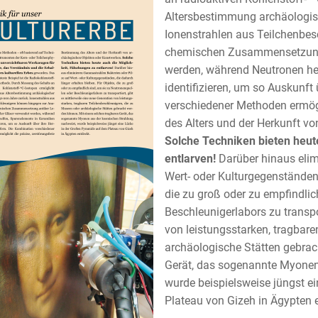
Altersbestimmung archäologisc
Ionenstrahlen aus Teilchenbes
chemischen Zusammensetzung 
werden, während Neutronen he
identifizieren, um so Auskunft 
verschiedener Methoden ermögl
des Alters und der Herkunft v
Solche Techniken bieten heut
entlarven!
Darüber hinaus elim
Wert- oder Kulturgegenständen,
die zu groß oder zu empfindlic
Beschleunigerlabors zu transpor
von leistungsstarken, tragbar
archäologische Stätten gebrac
Gerät, das sogenannte Myonen
wurde beispielsweise jüngst e
Plateau von Gizeh in Ägypten 