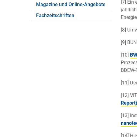
[7] Ein
Magazine und Online-Angebote
jährlic
Fachzeitschriften
Energie
[8] Um
[9] BU
[10]
BW
Prozes
BDEW-P
[11] De
[12] VI
Report
[13] In
nanote
[14] Hi