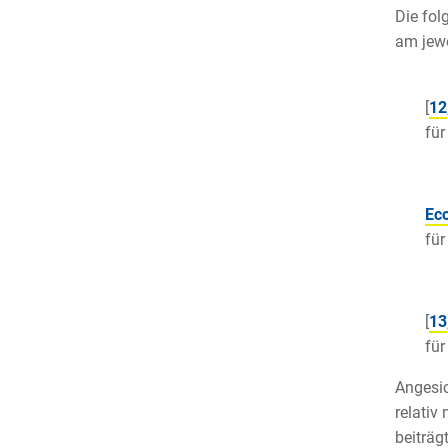
Die fol
am jewe
[
12
für
Eco
für
[
13
für
Angesic
relativ
beiträg