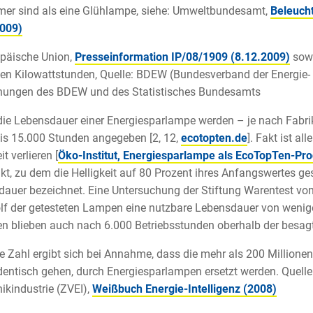
er sind als eine Glühlampe, siehe: Umweltbundesamt,
Beleuch
2009)
opäische Union,
Presseinformation IP/08/1909 (8.12.2009)
sowi
den Kilowattstunden, Quelle: BDEW (Bundesverband der Energie
nungen des BDEW und des Statistisches Bundesamts
 die Lebensdauer einer Energiesparlampe werden – je nach Fabri
is 15.000 Stunden angegeben [2, 12,
ecotopten.de
]. Fakt ist a
it verlieren [
Öko-Institut, Energiesparlampe als EcoTopTen-Pro
kt, zu dem die Helligkeit auf 80 Prozent ihres Anfangswertes ges
auer bezeichnet. Eine Untersuchung der Stiftung Warentest vo
lf der getesteten Lampen eine nutzbare Lebensdauer von wenig
n blieben auch nach 6.000 Betriebsstunden oberhalb der besag
se Zahl ergibt sich bei Annahme, dass die mehr als 200 Millione
entisch gehen, durch Energiesparlampen ersetzt werden. Quelle:
nikindustrie (ZVEI),
Weißbuch Energie-Intelligenz (2008)