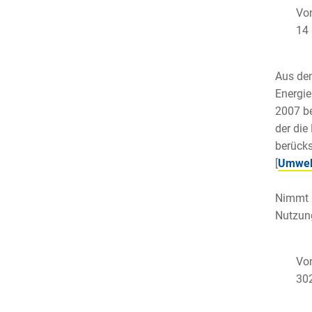
Von
14 
Aus dem
Energie
2007 b
der die
berücks
[
Umwel
Nimmt m
Nutzung
Von
30