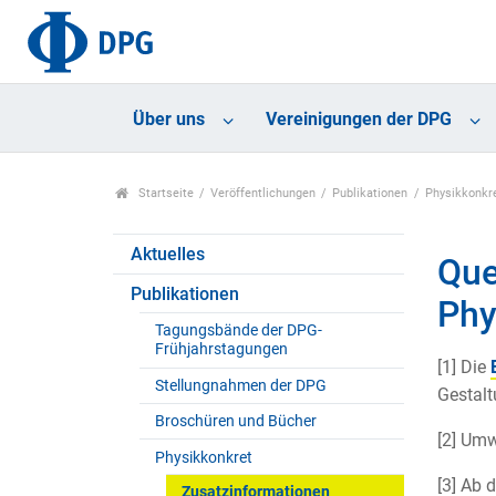
Über uns
Vereinigungen der DPG
Startseite
Veröffentlichungen
Publikationen
Physikkonkr
Aktuelles
Que
Publikationen
Phy
Tagungsbände der DPG-
Frühjahrstagungen
[1] Die
Stellungnahmen der DPG
Gestal
Broschüren und Bücher
[2] Um
Physikkonkret
[3] Ab 
Zusatzinformationen