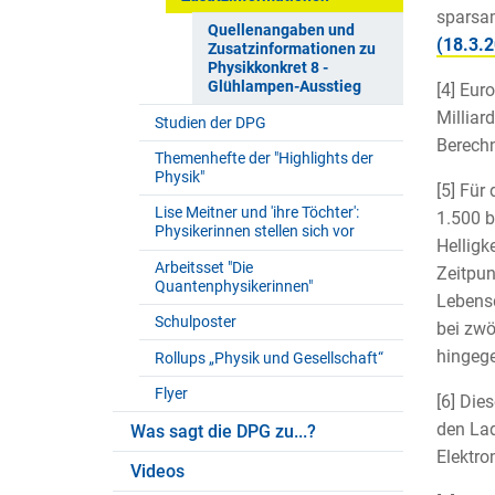
sparsam
Quellenangaben und
(18.3.
Zusatzinformationen zu
Physikkonkret 8 -
Glühlampen-Ausstieg
[4] Eur
Milliar
Studien der DPG
Berech
Themenhefte der "Highlights der
Physik"
[5] Für
Lise Meitner und 'ihre Töchter':
1.500 b
Physikerinnen stellen sich vor
Helligke
Arbeitsset "Die
Zeitpun
Quantenphysikerinnen"
Lebensd
Schulposter
bei zwö
hingege
Rollups „Physik und Gesellschaft“
Flyer
[6] Die
den Lad
Was sagt die DPG zu...?
Elektro
Videos