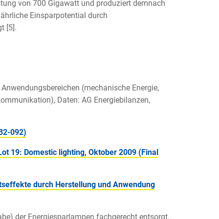
Leistung von 700 Gigawatt und produziert demnach
jährliche Einsparpotential durch
 [5].
h Anwendungsbereichen (mechanische Energie,
mmunikation), Daten: AG Energiebilanzen,
32-092)
ot 19: Domestic lighting, Oktober 2009 (Final
tseffekte durch Herstellung und Anwendung
abe) der Energiesparlampen fachgerecht entsorgt,