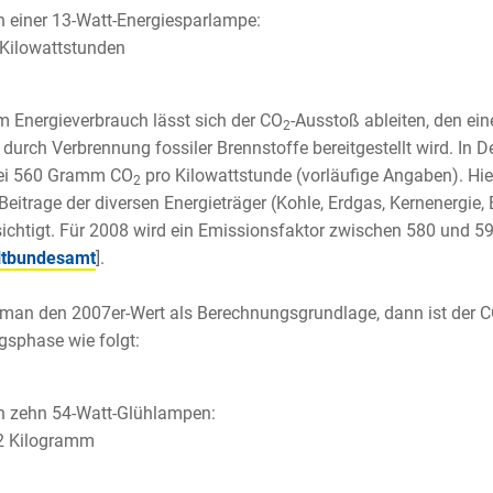
 einer 13-Watt-Energiesparlampe:
Kilowattstunden
 Energieverbrauch lässt sich der CO
-Ausstoß ableiten, den ein
2
 durch Verbrennung fossiler Brennstoffe bereitgestellt wird. In 
ei 560 Gramm CO
pro Kilowattstunde (vorläufige Angaben). Hie
2
 Beitrage der diversen Energieträger (Kohle, Erdgas, Kernenergi
ichtigt. Für 2008 wird ein Emissionsfaktor zwischen 580 und 5
tbundesamt
].
an den 2007er-Wert als Berechnungsgrundlage, dann ist der 
sphase wie folgt:
 zehn 54-Watt-Glühlampen:
2 Kilogramm