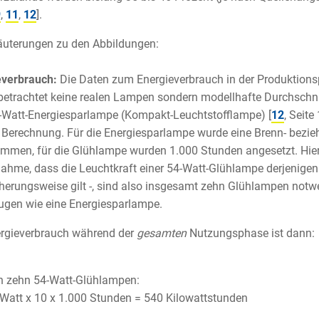
9
,
11
,
12
].
läuterungen zu den Abbildungen:
everbrauch:
Die Daten zum Energieverbrauch in der Produktions
betrachtet keine realen Lampen sondern modellhafte Durchschni
-Watt-Energiesparlampe (Kompakt-Leuchtstofflampe) [
12
, Seit
 Berechnung. Für die Energiesparlampe wurde eine Brenn- bez
men, für die Glühlampe wurden 1.000 Stunden angesetzt. Hierbe
ahme, dass die Leuchtkraft einer 54-Watt-Glühlampe derjenigen
erungsweise gilt -, sind also insgesamt zehn Glühlampen notw
ugen wie eine Energiesparlampe.
ergieverbrauch während der
gesamten
Nutzungsphase ist dann:
 zehn 54-Watt-Glühlampen:
Watt x 10 x 1.000 Stunden = 540 Kilowattstunden