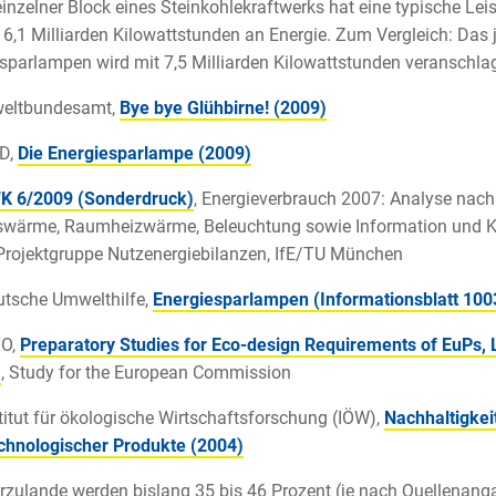
 einzelner Block eines Steinkohlekraftwerks hat eine typische 
h 6,1 Milliarden Kilowattstunden an Energie. Zum Vergleich: Das 
sparlampen wird mit 7,5 Milliarden Kilowattstunden veranschlagt
weltbundesamt,
Bye bye Glühbirne! (2009)
ND,
Die Energiesparlampe (2009)
K 6/2009 (Sonderdruck)
, Energieverbrauch 2007: Analyse nac
swärme, Raumheizwärme, Beleuchtung sowie Information und Ko
rojektgruppe Nutzenergiebilanzen, IfE/TU München
utsche Umwelthilfe,
Energiesparlampen (Informationsblatt 100
TO,
Preparatory Studies for Eco-design Requirements of EuPs, L
)
, Study for the European Commission
stitut für ökologische Wirtschaftsforschung (IÖW),
Nachhaltigkei
chnologischer Produkte (2004)
erzulande werden bislang 35 bis 46 Prozent (je nach Quellenang