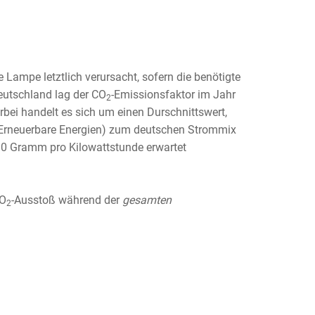
e Lampe letztlich verursacht, sofern die benötigte
Deutschland lag der CO
-Emissionsfaktor im Jahr
2
rbei handelt es sich um einen Durschnittswert,
e, Erneuerbare Energien) zum deutschen Strommix
90 Gramm pro Kilowattstunde erwartet
CO
-Ausstoß während der
gesamten
2