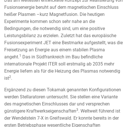
Das am weitesten entwickelte Konzept zur Realisierung von
Fusionsenergie beruht auf dem magnetischen Einschluss
heißer Plasmen –kurz Magnetfusion. Die heutigen
Experimente kommen schon sehr nahe an die
Bedingungen, die notwendig sind, um eine positive
Leistungsbilanz zu erzielen. Zuletzt hat das europäische
Fusionsexperiment JET eine Bestmarke aufgestellt, was die
Freisetzung an Energie aus einem stabilen Plasma
1
angeht.
Das in Südfrankreich im Bau befindliche
internationale Projekt ITER soll erstmalig ab 2035 mehr
Energie liefern als für die Heizung des Plasmas notwendig
2
ist
.
Ergänzend zu diesen Tokamak genannten Konfigurationen
werden Stellaratoren untersucht. Sie stellen eine Variante
des magnetischen Einschlusses dar und versprechen
3
günstigere Kraftwerkseigenschaften
. Weltweit führend ist
der Wendelstein 7-X in Greifswald. Er konnte bereits in der
ersten Betriebsphase wesentliche Eigenschaften