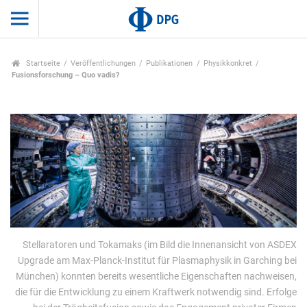
Startseite
Veröffentlichungen
Publikationen
Physikkonkret
Fusionsforschung – Quo vadis?
Stellaratoren und Tokamaks (im Bild die Innenansicht von ASDEX
Upgrade am Max-Planck-Institut für Plasmaphysik in Garching bei
München) konnten bereits wesentliche Eigenschaften nachweisen,
die für die Entwicklung zu einem Kraftwerk notwendig sind. Erfolge