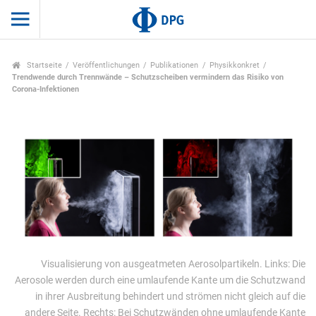
Startseite
Veröffentlichungen
Publikationen
Physikkonkret
Trendwende durch Trennwände – Schutzscheiben vermindern das Risiko von
Corona-Infektionen
Visualisierung von ausgeatmeten Aerosolpartikeln. Links: Die
Aerosole werden durch eine umlaufende Kante um die Schutzwand
in ihrer Ausbreitung behindert und strömen nicht gleich auf die
andere Seite. Rechts: Bei Schutzwänden ohne umlaufende Kante